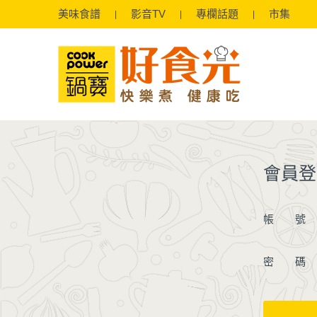
美味
食譜
影音
TV
專欄
話題
市集
會員登
帳 號
密 碼