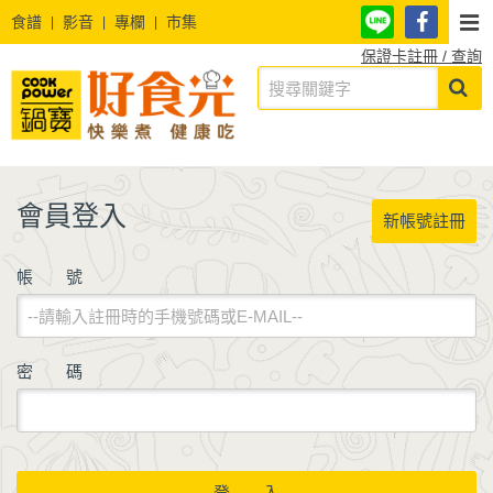
食譜
影音
專欄
市集
保證卡註冊 / 查詢
會員登入
新帳號註冊
帳 號
密 碼
登 入