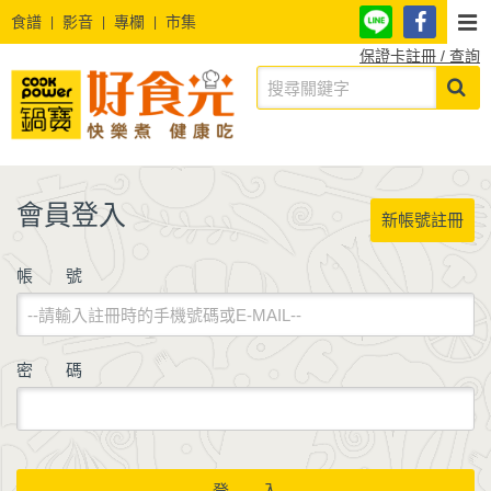
食譜
影音
專欄
市集
保證卡註冊 / 查詢
會員登入
新帳號註冊
帳 號
密 碼
登 入