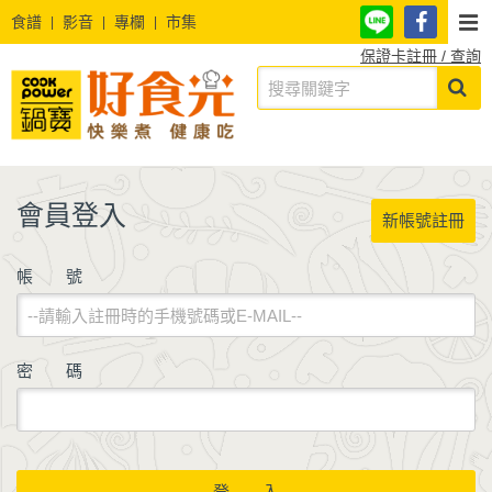
食譜
影音
專欄
市集
保證卡註冊 / 查詢
會員登入
新帳號註冊
帳 號
密 碼
登 入