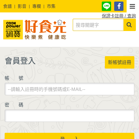
食譜
影音
專欄
市集
保證卡註冊 / 查詢
會員登入
新帳號註冊
帳 號
密 碼
登 入