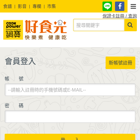
食譜
影音
專欄
市集
保證卡註冊 / 查詢
會員登入
新帳號註冊
帳 號
密 碼
登 入