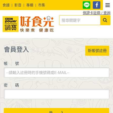
食譜
影音
專欄
市集
保證卡註冊 / 查詢
會員登入
新帳號註冊
帳 號
密 碼
登 入