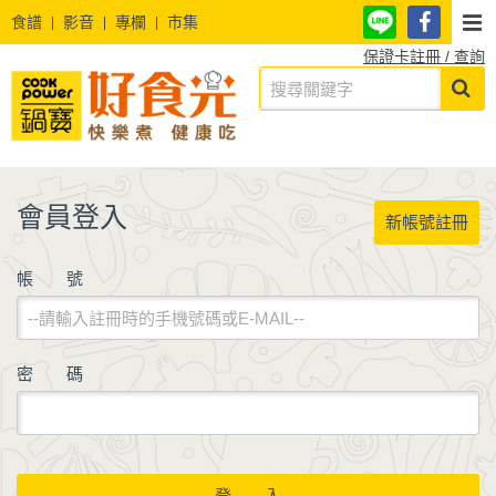
食譜
影音
專欄
市集
保證卡註冊 / 查詢
會員登入
新帳號註冊
帳 號
密 碼
登 入