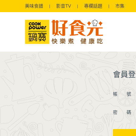
美味
食譜
影音
TV
專欄
話題
市集
會員登
帳 號
密 碼