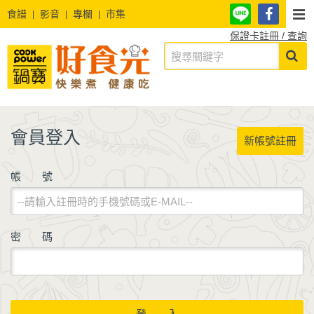
食譜
影音
專欄
市集
保證卡註冊 / 查詢
會員登入
新帳號註冊
帳 號
密 碼
登 入