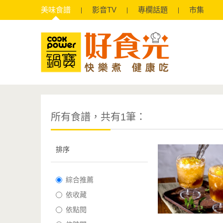
美味
食譜
影音
TV
專欄
話題
市集
所有食譜，共有1筆：
排序
綜合推薦
依收藏
依點閱