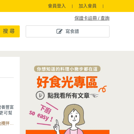
會員登入
加入會員
保證卡註冊 / 查詢
搜 尋
寫食譜
營養豐富
更可幫
一次做好
食材：蜂蜜柚子醬、柚子果肉、無糖紅茶、冰塊、多功能電動攪拌棒、集料盒與集料盒刀片
暑氣全