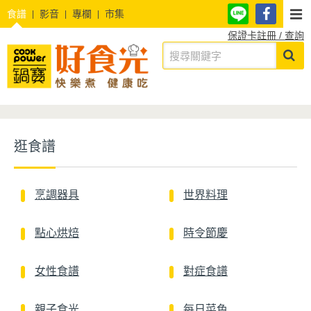
食譜
影音
專欄
市集
保證卡註冊 / 查詢
逛食譜
烹調器具
世界料理
點心烘焙
時令節慶
女性食譜
對症食譜
親子食光
每日菜色