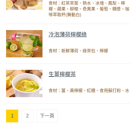
食材：紅茶茶葉、熱水、冰塊、鳳梨、檸
檬、蘋果、柳橙、奇異果、葡萄、糖漿、咖
啡萃取杯(舞動白)
冷泡薄荷檸檬綠
食材：新鮮薄荷、綠茶包、檸檬
生薑檸檬茶
食材：薑、黃檸檬、紅糖、食用蘇打粉、水
1
2
下一頁