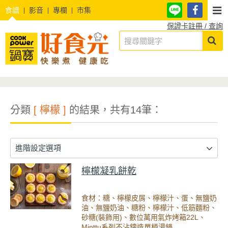
食譜
影音
專欄
市集
保證卡註冊 / 查詢
分類
[ 檸檬 ]
的結果，共有14筆：
進階設定選項
檸檬凝乳餅乾
食材：糖、檸檬皮屑、檸檬汁、蛋、無鹽奶
油、無鹽奶油、糖粉、檸檬汁、低筋麵粉、
砂糖(裝飾用)、數位萬用氣炸烤箱22L、
Minttu系列不沾鑄造單柄湯鍋