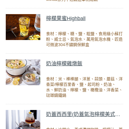
檸檬果蜜Highball
食材：檸檬、糖、鹽、粗鹽、食用級小蘇打
粉、威士忌、氣泡水、萬用氣泡水機、匠造
可微波304不鏽鋼保鮮盒
奶油檸檬雞燉飯
食材：米、棒棒腿、洋蔥、蒜頭、蘑菇、洋
香菜/檸檬百里香、鹽、起司粉、奶油、
水、鮮奶油、檸檬、鹽、橄欖油、洋香菜、
琺瑯鑄鐵鍋
奶蓋西西里(奶蓋氣泡檸檬美式咖啡)