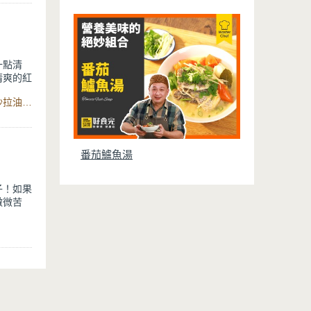
。吃不完
時刻刻都
一點清
清爽的紅
少了辛香
食材：柚子果肉、蒜頭、紅茶包、蘋果、生辣椒、醬油膏、沙拉油、味醂、蔬果研磨機
燒烤醬給
番茄鱸魚湯
子！如果
微微苦
比市售以
，做法也