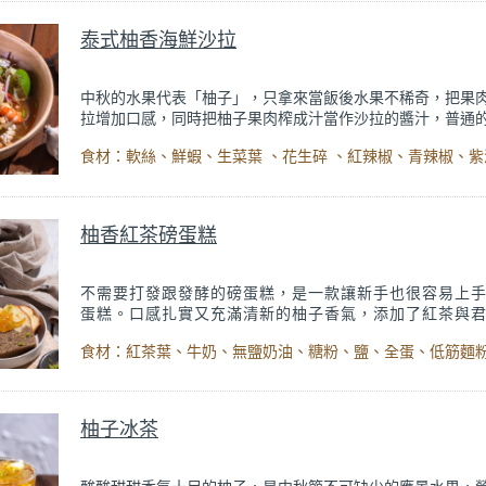
次，口感和口味都非常豐富，喜歡日式清爽系冷麵的你絕對
過。
泰式柚香海鮮沙拉
中秋的水果代表「柚子」，只拿來當飯後水果不稀奇，把果
拉增加口感，同時把柚子果肉榨成汁當作沙拉的醬汁，普通
拉更升級，鮮、酸、甜同時保存，讓整體風味一點都不無聊
搭配泰式料理經典元素：
香茅、青木瓜、
泰式甜辣醬
、魚露
沙拉中，口感和味道兼具，不管是想要來點清爽的開胃小菜
配油膩的中秋烤肉，這道
泰式柚香海鮮沙拉
都很適合！
柚香紅茶磅蛋糕
不需要打發跟發酵的磅蛋糕，是一款讓新手也很容易上
蛋糕。口感扎實又充滿清新的柚子香氣，
添加了紅茶與
增加濃郁層次感，一不小心就多吃了好幾口，不怕失敗
點，烘焙新手們快來嘗試看看吧！
柚子冰茶