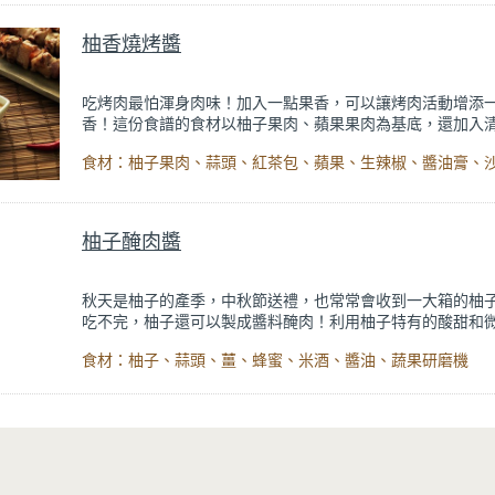
表皮的水分慢慢散失，顏色轉黃，就是柚子的最佳賞味點了
的柚子可以拿來做柚子醬，不用等到來年中秋才能品嚐，時
柚香燒烤醬
能用它來做料理上的變化，感受它酸甜多汁的迷人風味。
吃烤肉最怕渾身肉味！加入一點果香，可以讓烤肉活動增添
香！這份食譜的食材以柚子果肉、蘋果果肉為基底，還加入
茶茶葉，讓燒烤醬多了「果茶」的風味！但燒烤醬當然不能
料，生辣椒、蒜頭為食材增添刺激感！今年烤肉，就用果香
中秋一點變化吧！
柚子醃肉醬
秋天是柚子的產季，中秋節送禮，也常常會收到一大箱的柚
吃不完，柚子還可以製成醬料醃肉！利用柚子特有的酸甜和
味，中和肉類的油膩和腥味，搭配起來，入口非常清爽。對
食材：柚子、蒜頭、薑、蜂蜜、米酒、醬油、蔬果研磨機
鹹味主的醃肉醬料，柚子醬酸香清甜，格外爽口！不僅好吃
特別簡單，快來試試！