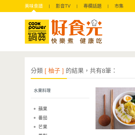
美味
食譜
影音
TV
專欄
話題
市集
分類
[ 柚子 ]
的結果，共有8筆：
水果料理
蘋果
番茄
芒果