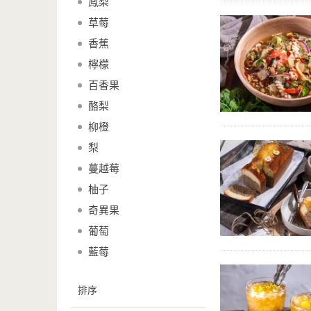
鳳梨
草莓
香蕉
檸檬
百香果
酪梨
柳橙
梨
蔓越莓
柚子
奇異果
葡萄
藍莓
排序