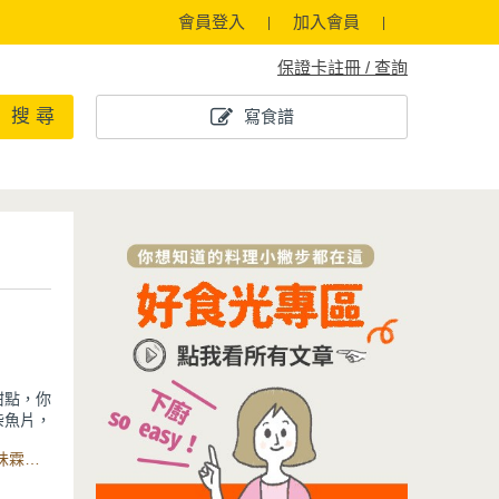
會員登入
加入會員
保證卡註冊 / 查詢
搜 尋
寫食譜
甜點，你
柴魚片，
滿滿的清
食材：拉麵、舒肥雞胸肉、柚子果肉、柴魚片、鰹魚醬油 、味霖、薑片、蔥、鹽、海帶芽、水、柚子皮、味醂、鹽、Minttu系列不沾鑄造單柄湯鍋
風味層