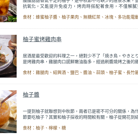
酸酸甜甜香氣十足的柚子，是中秋節不可缺少的應景水果，
抗氧化，
又能提升免疫力，烤肉時搭配著食用，不僅解膩
助消化。用柚子果肉做成冰茶，香氣宜人、清涼消暑，
一整壺放冰箱，想喝的時候就能隨時喝上一杯，幫助您
消。
柚子蜜烤雞肉串
居酒屋最受歡迎的料理之一，絕對少不了「焼き鳥・やきと
是烤雞肉串，雞腿肉口感鮮嫩油脂多，經過刷醬燒烤之後的
牙多汁，美味不可言喻。燒烤用的刷醬在眾家料理配方中各
所以可以擁有層次變化的特色風味。本次介紹的燒烤醬結合
蜜，讓香甜微酸的果物點綴鹹香，創造不同以往的小驚喜。
柚子醬
一提到柚子就聯想到中秋節，兩者已是密不可分的關係，為
節要吃柚子？其實和柚子採收的時間較有關，柚子從開花到
六個月左右，採收期落在9月的7~9日之間，正是近中秋時節
食材：柚子、檸檬、糖
成了最應景的水果。
但柚子真正好吃得經過一段「辭水」的過程，辭水就是消水