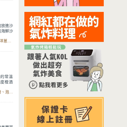
不能錯
肉放進沙
的海鮮沙
！
食材：軟絲、鮮蝦、生菜葉 、花生碎 、紅辣椒、青辣椒、紫洋蔥、香茅、香菜、小蕃茄、小黃瓜、青木瓜、柚子肉 、蒜頭、柚子汁、泰式甜辣醬、魚露、檸檬汁、糖、Minttu系列不沾鑄造單柄湯鍋
融入柚香
，還是搭
手的常溫
君度橙酒
的美味甜
食材：紅茶葉、牛奶、無鹽奶油、糖粉、鹽、全蛋、低筋麵粉、泡打粉、柚子醬、牛奶、茶液、紅茶葉碎、水、糖、柚子皮、君度橙酒、微電腦溫控氣炸烤箱32L、Minttu系列不沾鑄造單柄湯鍋、對流烤架、吐司盒SN2151