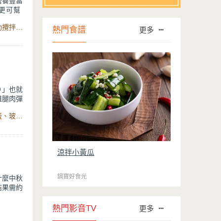
營養豐富
更可幫
一次做好
食材：蜂蜜柚子醬、柚子果肉、無糖紅茶、冰塊、多功能電動攪拌棒、集料盒與集料盒刀片
暑氣全
熱門食譜
更多
り」也就
雞腿肉彈
有巧妙，
食材：雞腿肉、紹興酒、鹽巴、醬油、蒜頭、柚子蜜、長竹籤、玻璃碗、鍋寶數位萬用氣炸烤箱22L、瀝油不沾烤盤
了柚子
涼拌小黃瓜
鍋寶好食光
什麼中秋
結果需約
，因而
熱門影音TV
更多
，待柚子