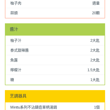
柚子肉
適量
蒜頭
20顆
醬汁
柚子汁
2大匙
泰式甜辣醬
2大匙
魚露
2大匙
檸檬汁
1.5大匙
糖
1大匙
烹調器具
Minttu系列不沾鑄造單柄湯鍋
1個