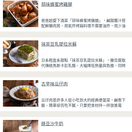
蒜味蜂蜜烤雞腿
爸爸超愛下酒菜「蒜味蜂蜜烤雞腿」，鹹甜醬汁搭
配鮮嫩肉質，用氣炸烤箱料理不需要油炸，用少油
方式就能享受酥香美味，健康無負擔！
雞腿先以醬油、蜂蜜、蒜泥與香料醃製入味，再放
抹茶豆乳提拉米蘇
入氣炸烤箱烘烤，免油炸也能烤出外皮金黃微酥、
肉質多汁的完美口感。最後刷上一層蜂蜜蒜香醬，
讓雞皮散發迷人的焦糖光澤與蜂蜜的自然香甜，搭
日系輕盈系甜點「抹茶豆乳提拉米蘇」，嫩豆腐取
配冰涼啤酒更是絕配！無論是父親節、聚會或宵夜
代傳統馬斯卡彭乳酪，大幅降低熱量與負擔，同時
時光，在家就能輕鬆端出美味下酒菜。
保有綿密滑順的口感。豆腐與鮮奶油完美融合，想
更低熱量可以用希臘優格取代鮮奶油，入口輕盈不
厚重，搭配帶微苦茶香的抹茶與香氣濃郁的黃豆
古早味瓜仔肉
粉，甜而不膩，層次更加豐富。
浸泡抹茶液的手指餅乾增加濕潤口感，每一口都能
瓜仔肉是許多人從小吃到大的經典便當菜，鹹香下
吃到淡淡的茶香。相較於傳統提拉米蘇，這款更清
飯、簡單卻百吃不膩。只要把食材拌一拌放進電
爽、更低負擔，無論是下午茶、飯後甜點，或是正
鍋，就能一鍋到底輕鬆完成，不用顧火和翻炒，很
在控制飲食卻想滿足甜點胃的你，都能大口享受這
適合夏天在家做來吃，省時又不用流汗。
份療癒又健康的日系點心。
綠豆沙牛奶
蒸好的瓜仔肉鮮嫩多汁，絞肉吸飽脆瓜醬汁的甘甜
鹹香，入口柔軟細緻，還能吃到脆瓜爽脆的口感。