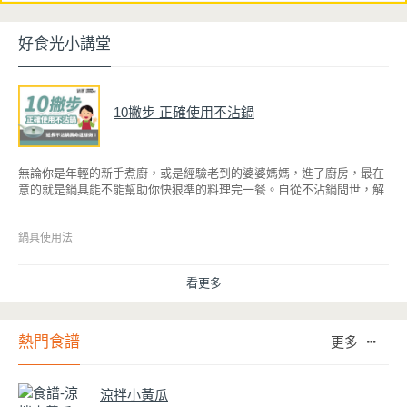
好食光小講堂
10撇步 正確使用不沾鍋
無論你是年輕的新手煮廚，或是經驗老到的婆婆媽媽，進了廚房，最在
意的就是鍋具能不能幫助你快狠準的料理完一餐。自從不沾鍋問世，解
決了雞蛋、魚肉等沾鍋的問題後，就深受普羅大眾的喜愛，而鍋寶為了
讓大家食得安心放心，更將不沾鍋具送交SGS檢驗，獲得國家認證。也
因此金鑽不沾系列的鍋具，更年年穩居銷售排行榜的前幾名。然而如何
鍋具使用法
用得正確、用得久，本文歸納出10點小撇步，立馬告訴您！
看更多
熱門食譜
更多
涼拌小黃瓜