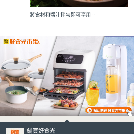
將食材和醬汁拌勻即可享用。
鍋寶好食光