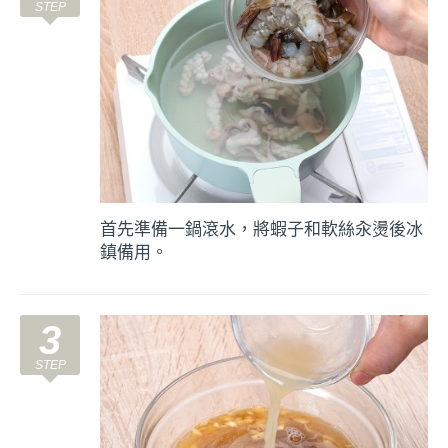
首先準備一鍋滾水，將蝦子和軟絲汆燙後冰
鎮備用。
3