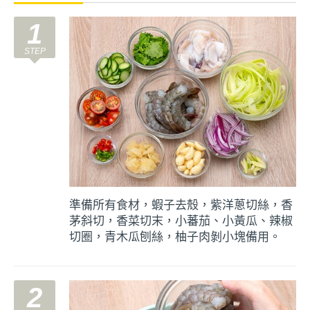
1
準備所有食材，蝦子去殼，紫洋蔥切絲，香
茅斜切，香菜切末，小蕃茄、小黃瓜、辣椒
切圈，青木瓜刨絲，柚子肉剝小塊備用。
2