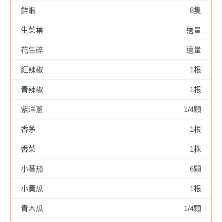
鮮蝦
8隻
生菜葉
適量
花生碎
適量
紅辣椒
1根
青辣椒
1根
紫洋蔥
1/4顆
香茅
1根
香菜
1株
小蕃茄
6顆
小黃瓜
1根
青木瓜
1/4顆