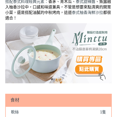
搭配泰式料理經典元素：
香茅、青木瓜、
泰式甜辣醬
、魚露融
入柚香沙拉中，口感和味道兼具，不管是想要來點清爽的開胃
小菜，還是搭配油膩的中秋烤肉，這道
泰式柚香海鮮沙拉
都很
適合！
食材
軟絲
1隻