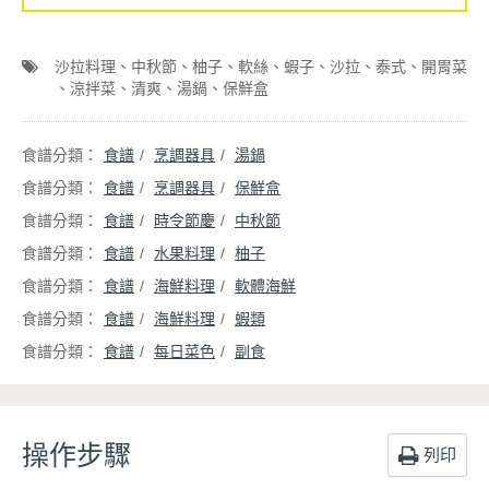
沙拉料理
中秋節
柚子
軟絲
蝦子
沙拉
泰式
開胃菜
涼拌菜
清爽
湯鍋
保鮮盒
食譜
烹調器具
湯鍋
食譜
烹調器具
保鮮盒
食譜
時令節慶
中秋節
食譜
水果料理
柚子
食譜
海鮮料理
軟體海鮮
食譜
海鮮料理
蝦類
食譜
每日菜色
副食
操作步驟
列印