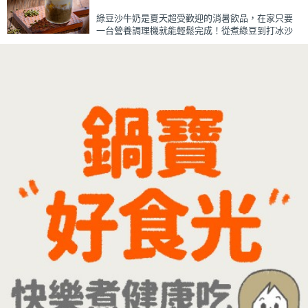
蒜香醬汁與脆瓜獨特的甘甜完美融合，每一口都充
綠豆沙牛奶是夏天超受歡迎的消暑飲品，在家只要
滿濃濃古早味，帶便當、配稀飯、配白飯都好吃，
一台營養調理機就能輕鬆完成！從煮綠豆到打冰沙
讓人忍不住多扒好幾口飯，是一道簡單又美味的經
一機搞定，不用另外準備鍋子或果汁機，省時又方
典家常菜。
便~
先把綠豆煮到綿密鬆軟，再攪打成綠豆沙，最後跟
牛奶混合均勻就完成~口感細緻滑順，入口帶有綠豆
天然清香，搭配濃郁奶香，冰冰喝清涼又消暑，炎
炎夏日一定要喝一杯！