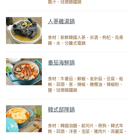
醬汁、琺瑯鑄鐵鍋
人蔘雞湯鍋
食材：新鮮韓國人蔘、米酒、枸杞、烏骨
雞、水、分離式電鍋
番茄海鮮鍋
食材：牛番茄、鮮蝦、金針菇、豆腐、蛤
蜊、蒜頭、蔥、辣椒、橄欖油、辣椒粉、
鹽、琺瑯鑄鐵鍋
韓式部隊鍋
食材：韓國泡麵、起司片、熱狗、韓式年
糕、蒜頭、洋蔥、泡菜、豬肉片、高麗菜、