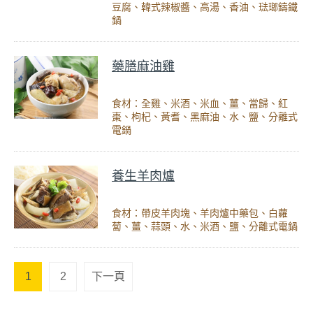
豆腐、韓式辣椒醬、高湯、香油、琺瑯鑄鐵
鍋
藥膳麻油雞
食材：全雞、米酒、米血、薑、當歸、紅
棗、枸杞、黃耆、黑麻油、水、鹽、分離式
電鍋
養生羊肉爐
食材：帶皮羊肉塊、羊肉爐中藥包、白蘿
蔔、薑、蒜頭、水、米酒、鹽、分離式電鍋
1
2
下一頁