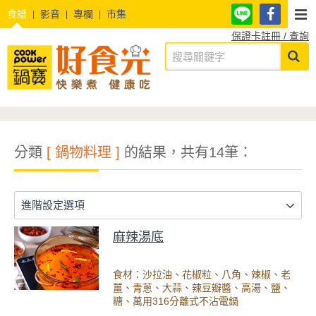
食譜
影音
專欄
市集
保證卡註冊 / 查詢
分類
[ 鍋物料理 ]
的結果，共有14筆：
進階設定選項
麻辣湯底
食材：沙拉油、花椒粒、八角、辣椒、老
薑、青蔥、大蒜、辣豆瓣醬、高湯、鹽、
糖、萬用316分離式不沾電鍋