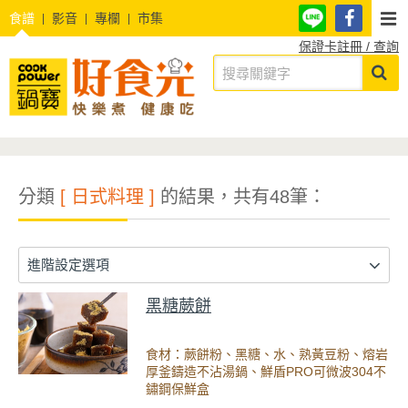
食譜
影音
專欄
市集
保證卡註冊 / 查詢
分類
[ 日式料理 ]
的結果，共有48筆：
進階設定選項
黑糖蕨餅
食材：蕨餅粉、黑糖、水、熟黃豆粉、熔岩
厚釜鑄造不沾湯鍋、鮮盾PRO可微波304不
鏽鋼保鮮盒