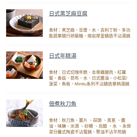
日式黑芝麻豆腐
食材：黑芝麻、豆漿、水、吉利丁粉、多功
能蔬果隨行研磨機、熔岩厚釜鑄造不沾湯鍋
日式年糕湯
食材：日式切塊年糕、去骨雞腿肉、紅蘿
蔔、香菇、昆布、水、日式醬油、小松菜/
菠菜、魚板、Minttu系列不沾鑄造單柄湯鍋
佃煮秋刀魚
食材：秋刀魚、薑片 、蒜頭 、青蔥 、醬
油、味醂、米酒 、砂糖 、烏醋 、水 、永保
潔分離式陶瓷不沾電鍋、聚油不沾平煎鍋