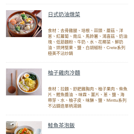
日式奶油燉菜
食材：去骨雞腿、培根、蒜頭、蘑菇、洋
蔥、紅蘿蔔、南瓜、馬鈴薯、鴻喜菇、奶油
塊、低筋麵粉、牛奶、水、花椰菜、鮮奶
油、烘烤堅果、鹽、白胡椒粉、Crete系列
極美不沾炒鍋
柚子雞肉冷麵
食材：拉麵、舒肥雞胸肉、柚子果肉、柴魚
片、鰹魚醬油 、味霖、薑片、蔥、鹽、海
帶芽、水、柚子皮、味醂、鹽、Minttu系列
不沾鑄造單柄湯鍋
鮭魚茶泡飯