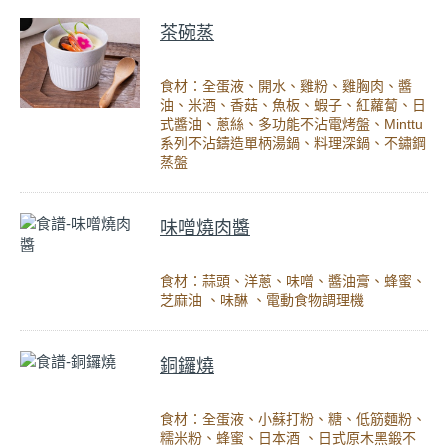
茶碗蒸
食材：全蛋液、開水、雞粉、雞胸肉、醬
油、米酒、香菇、魚板、蝦子、紅蘿蔔、日
式醬油、蔥絲、多功能不沾電烤盤、Minttu
系列不沾鑄造單柄湯鍋、料理深鍋、不鏽鋼
蒸盤
味噌燒肉醬
食材：蒜頭、洋蔥、味噌、醬油膏、蜂蜜、
芝麻油 、味醂 、電動食物調理機
銅鑼燒
食材：全蛋液、小蘇打粉、糖、低筋麵粉、
糯米粉、蜂蜜、日本酒 、日式原木黑鍛不