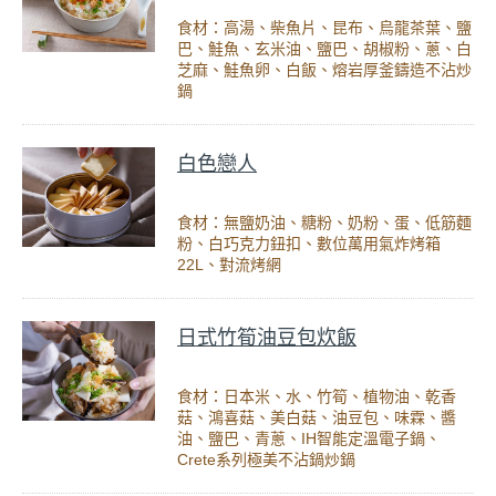
食材：高湯、柴魚片、昆布、烏龍茶葉、鹽
巴、鮭魚、玄米油、鹽巴、胡椒粉、蔥、白
芝麻、鮭魚卵、白飯、熔岩厚釜鑄造不沾炒
鍋
白色戀人
食材：無鹽奶油、糖粉、奶粉、蛋、低筋麵
粉、白巧克力鈕扣、數位萬用氣炸烤箱
22L、對流烤網
日式竹筍油豆包炊飯
食材：日本米、水、竹筍、植物油、乾香
菇、鴻喜菇、美白菇、油豆包、味霖、醬
油、鹽巴、青蔥、IH智能定溫電子鍋、
Crete系列極美不沾鍋炒鍋