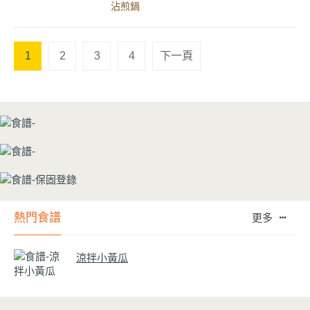
沾煎鍋
1
2
3
4
下一頁
熱門食譜
更多
涼拌小黃瓜