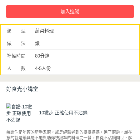
類 型
蔬菜料理
做 法
燉
準備時間
80分鐘
人 數
4-5人份
好食光小講堂
10撇步 正確使用不沾鍋
無論你是年輕的新手煮廚，或是經驗老到的婆婆媽媽，進了廚房，最在
意的就是鍋具能不能幫助你快狠準的料理完一餐。自從不沾鍋問世，解