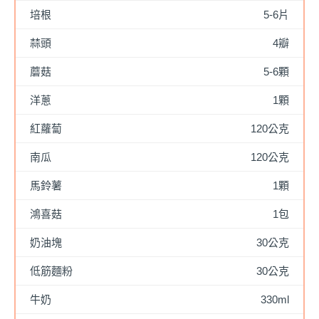
培根
5-6片
蒜頭
4瓣
蘑菇
5-6顆
洋蔥
1顆
紅蘿蔔
120公克
南瓜
120公克
馬鈴薯
1顆
鴻喜菇
1包
奶油塊
30公克
低筋麵粉
30公克
牛奶
330ml