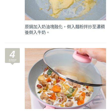
原鍋加入奶油塊融化，倒入麵粉拌炒至濃稠
後倒入牛奶。
4