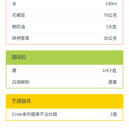
水
130ml
花椰菜
70公克
鮮奶油
1大匙
烘烤堅果
30公克
調味料
鹽
1/4小匙
白胡椒粉
適量
烹調器具
Crete系列極美不沾炒鍋
1個