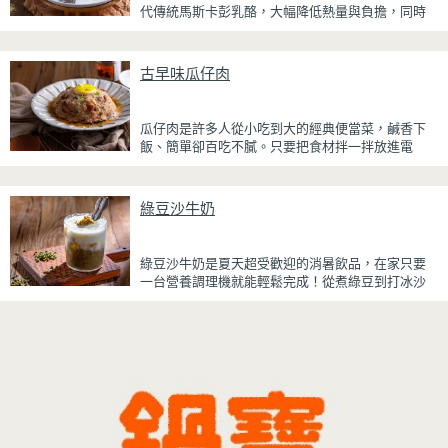
代傳統馬斯卡彭乳酪，大幅降低熱量與負擔，同時
時光，在家就能輕鬆端出美味下酒菜。
保有綿密滑順的口感。豆腐與鮮奶油完美融合，想
更低熱量可以用希臘優格取代鮮奶油，入口輕盈不
厚重，搭配帶微苦茶香的抹茶與香氣濃郁的黃豆
古早味瓜仔肉
粉，甜而不膩，層次更加豐富。
浸泡抹茶液的手指餅乾增加濕潤口感，每一口都能
瓜仔肉是許多人從小吃到大的經典便當菜，鹹香下
吃到淡淡的茶香。相較於傳統提拉米蘇，這款更清
飯、簡單卻百吃不膩。只要把食材拌一拌放進電
爽、更低負擔，無論是下午茶、飯後甜點，或是正
鍋，就能一鍋到底輕鬆完成，不用顧火和翻炒，很
在控制飲食卻想滿足甜點胃的你，都能大口享受這
適合夏天在家做來吃，省時又不用流汗。
份療癒又健康的日系點心。
綠豆沙牛奶
蒸好的瓜仔肉鮮嫩多汁，絞肉吸飽脆瓜醬汁的甘甜
鹹香，入口柔軟細緻，還能吃到脆瓜爽脆的口感。
蒜香醬汁與脆瓜獨特的甘甜完美融合，每一口都充
綠豆沙牛奶是夏天超受歡迎的消暑飲品，在家只要
滿濃濃古早味，帶便當、配稀飯、配白飯都好吃，
一台營養調理機就能輕鬆完成！從煮綠豆到打冰沙
讓人忍不住多扒好幾口飯，是一道簡單又美味的經
一機搞定，不用另外準備鍋子或果汁機，省時又方
典家常菜。
便~
先把綠豆煮到綿密鬆軟，再攪打成綠豆沙，最後跟
牛奶混合均勻就完成~口感細緻滑順，入口帶有綠豆
天然清香，搭配濃郁奶香，冰冰喝清涼又消暑，炎
炎夏日一定要喝一杯！