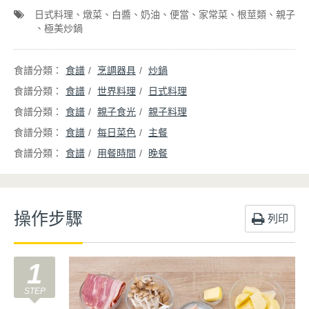
日式料理
燉菜
白醬
奶油
便當
家常菜
根莖類
親子
極美炒鍋
食譜
烹調器具
炒鍋
食譜
世界料理
日式料理
食譜
親子食光
親子料理
食譜
每日菜色
主餐
食譜
用餐時間
晚餐
操作步驟
列印
1