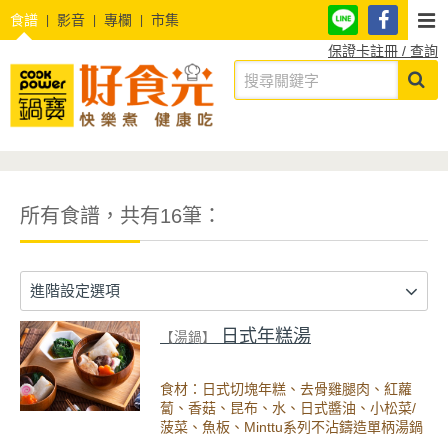
食譜
影音
專欄
市集
保證卡註冊 / 查詢
所有食譜，共有16筆：
進階設定選項
日式年糕湯
【湯鍋】
食材：日式切塊年糕、去骨雞腿肉、紅蘿
蔔、香菇、昆布、水、日式醬油、小松菜/
菠菜、魚板、Minttu系列不沾鑄造單柄湯鍋