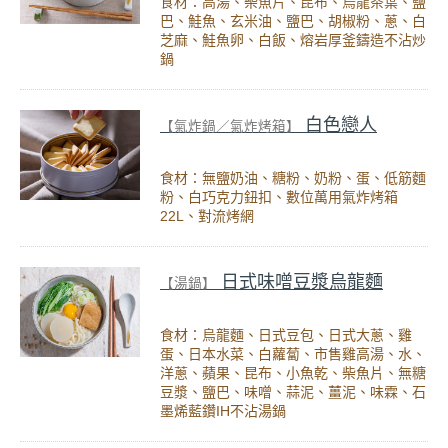
食材：高湯、柴魚片、昆布、烏龍茶葉、鹽
巴、鮭魚、玄米油、鹽巴、胡椒粉、蔥、白
芝麻、鮭魚卵、白飯、熔岩厚釜鑄造不沾炒
鍋
白色戀人
【氣炸鍋／氣炸烤箱】
食材：無鹽奶油、糖粉、奶粉、蛋、低筋麵
粉、白巧克力鈕扣、數位萬用氣炸烤箱
22L、對流烤網
日式味噌豆漿烏龍麵
【湯鍋】
食材：烏龍麵、日式豆包、日式大蔥、雞
蛋、日本水菜、白蘿蔔、市售雞高湯、水、
洋蔥、蘋果、昆布、小魚乾、柴魚片、無糖
豆漿、鹽巴、味噌、蒜泥、薑泥、味霖、石
墨烯藍鑽IH不沾湯鍋