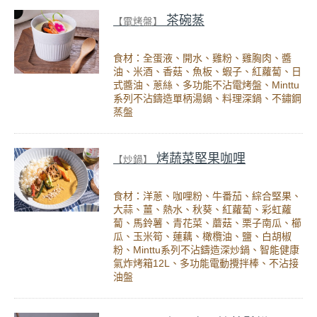
茶碗蒸
【電烤盤】
食材：全蛋液、開水、雞粉、雞胸肉、醬
油、米酒、香菇、魚板、蝦子、紅蘿蔔、日
式醬油、蔥絲、多功能不沾電烤盤、Minttu
系列不沾鑄造單柄湯鍋、料理深鍋、不鏽鋼
蒸盤
烤蔬菜堅果咖哩
【炒鍋】
食材：洋蔥、咖哩粉、牛番茄、綜合堅果、
大蒜、薑、熱水、秋葵、紅蘿蔔、彩虹蘿
蔔、馬鈴薯、青花菜、蘑菇、栗子南瓜、櫛
瓜、玉米筍、蓮藕、橄欖油、鹽、白胡椒
粉、Minttu系列不沾鑄造深炒鍋、智能健康
氣炸烤箱12L、多功能電動攪拌棒、不沾接
油盤