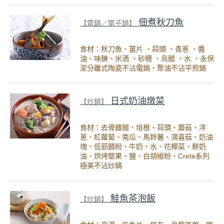
佃煮秋刀魚
【電鍋／電子鍋】
食材：秋刀魚、薑片 、蒜頭 、青蔥 、醬
油、味醂、米酒 、砂糖 、烏醋 、水 、永保
潔分離式陶瓷不沾電鍋、聚油不沾平煎鍋
日式奶油燉菜
【炒鍋】
食材：去骨雞腿、培根、蒜頭、蘑菇、洋
蔥、紅蘿蔔、南瓜、馬鈴薯、鴻喜菇、奶油
塊、低筋麵粉、牛奶、水、花椰菜、鮮奶
油、烘烤堅果、鹽、白胡椒粉、Crete系列
極美不沾炒鍋
鮭魚茶泡飯
【炒鍋】