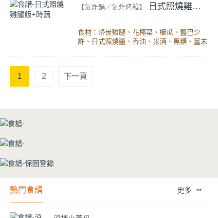
日式照燒雞腿飯+時蔬
【氣炸鍋／氣炸烤箱】
食材：帶骨雞腿、花椰菜、櫛瓜、鹽巴少
許、日式照燒醬、香油、米酒、黑糖、薑末
1
2
下一頁
熱門食譜
更多