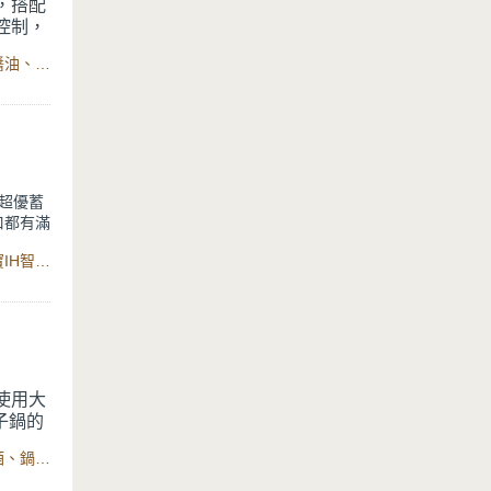
，搭配
控制，
的【蒸
食材：蓮藕、帶骨雞腿肉、蒜頭、蔥、辣椒、杏鮑菇、鹽、醬油、素蠔油、白胡椒粉、紹興酒、鍋寶IH智能定溫電子鍋
果食材
釜超優蓄
口都有滿
用IH智
食材：豬五花肉、蔥、白胡椒粉、鹽、米酒、薑、蒜頭、鍋寶IH智能定溫電子鍋
單的調味
使用大
子鍋的
的內鍋
食材：小魚乾、蒜頭、蔥、熟花生、油、辣椒、鹽、糖、米酒、鍋寶IH智能定溫電子鍋
、炒香
全部下