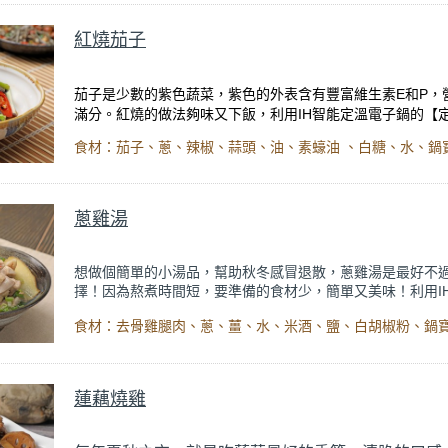
去腥、發汗、殺菌、調味
好處多多，萃取出蔥雞精，熱熱
…
防感冒。
紅燒茄子
茄子是少數的紫色蔬菜，紫色的外表含有豐富維生素
和
，
E
P
滿分。紅燒的做法夠味又下飯，利用
智能定溫電子鍋的【
IH
理】程序，在短時間內可將溫度升至設定的
度
，爆香
烹
99
C
+
呵成，美味家常料理都交給
智能定溫電子鍋。
IH
蔥雞湯
想做個簡單的小湯品，幫助秋冬感冒退散，蔥雞湯是最好不
擇！因為熬煮時間短，要準備的食材少，簡單又美味！利用I
溫電子鍋的【定溫料理】程序，可自行設定燉煮的時間和溫
份量10分鐘完成，在虛弱的時候，快速烹煮、快速恢復體力
增強抵抗力，就靠這一碗。
蓮藕燒雞