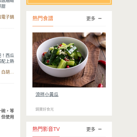
口感細緻
鮮甜
溫電子鍋
熱門食譜
更多
 不上
吧！西瓜
搭配上熱
。快炒的
食材：豬肉、蔥、西瓜白、蒜頭、辣椒、醬油、蠔油、米酒、白胡椒粉
感會吃起
涼拌小黃瓜
鍋寶好食光
一碗，等
，但使用
加熱程
雞汁精
熱門影音TV
更多
蔥，蔥可