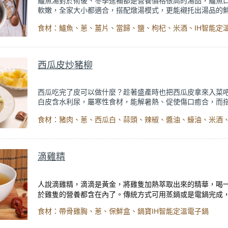
鱸魚湯對於術後、冬季進補都是營養價格很高的湯品，鱸魚
軟嫩，全家大小都適合，搭配燉湯模式，更能襯托出湯品的
味。
食材：鱸魚、蔥、薑片、當歸、鹽、枸杞、米酒、IH智能定
《祛寒又強身！立冬進補必吃
出自【話題專欄】營養師 鄭欣宜
火養身料理》
內文。
西瓜皮炒豬柳
西瓜吃完了皮可以做什麼？趁著盛產時也把西瓜皮拿來入菜
白皮含水利尿，屬寒性食材，能解暑熱、促使傷口癒合，而
性食物一起食用，可中和熱性食物所產生的燥熱，避免上火
西瓜白可以保留脆度，增加菜餚口感，若是烹煮入菜，則口
來有點像冬瓜，軟軟的入口即化。
滴雞精
人說滴雞精，滴滴是黃金，將雞隻加熱萃取出來的精華，喝
於雞隻的營養都含在內了。傳統方式可用蒸鍋或是電鍋完成
智能定溫電子鍋的濃湯模式，設計最適合澱粉及蛋白質的
IH
食材：帶骨雞胸、蔥、保鮮盒、鍋寶IH智能定溫電子鍋
序，先以大火將帶骨雞肉蒸熟，再以文火的溫度慢慢蒸餾出
華，如此滴雞精可保滴滴純粹，無雜質好入口。本食譜加入