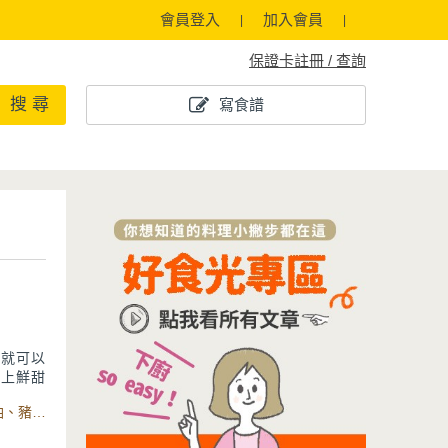
會員登入
加入會員
保證卡註冊 / 查詢
搜 尋
寫食譜
，就可以
配上鮮甜
須用平底
食材：中筋麵粉、鹽、糖、溫水、蔥花、鹽、白胡椒粉、香油、豬油、Minttu系列不沾鑄造平煎鍋、多功能桌上型攪拌機、揉麵勾
，是一道