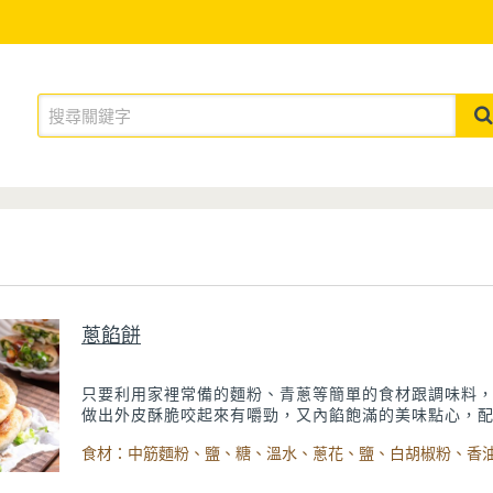
蔥餡餅
只要利用家裡常備的麵粉、青蔥等簡單的食材跟調味料
做出外皮酥脆咬起來有嚼勁，又內餡飽滿的美味點心，
爽脆又多汁的蔥花，保證大人跟小孩都會很喜歡吃！只
鍋稍微煎一下，一顆顆渾圓飽滿的蔥餡餅就能輕鬆完成
很適合當下午茶的點心料理。