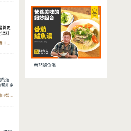
喝還可預
營養更
定溫料
調一氣
食材：茄子、蔥、辣椒、蒜頭、油、素蠔油 、白糖、水、鍋寶IH智能定溫電子鍋
番茄鱸魚湯
過的選
H智能定
度。單人
食材：去骨雞腿肉、蔥、薑、水、米酒、鹽、白胡椒粉、鍋寶IH智能定溫電子鍋
，同時