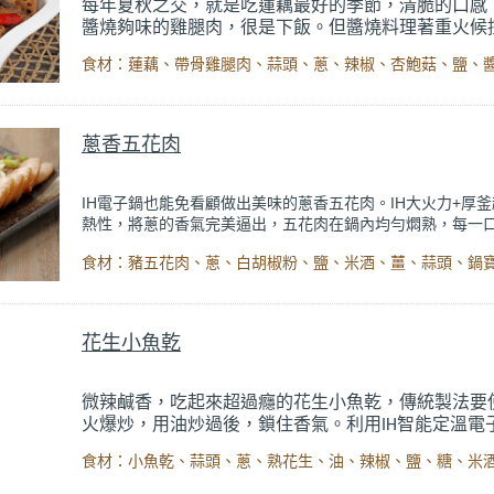
每年夏秋之交，就是吃蓮藕最好的季節，清脆的口感
醬燒夠味的雞腿肉，很是下飯。但醬燒料理著重火候
若燒焦了可得毀掉一鍋好菜，利用
智能定溫電子鍋
IH
煮】模式，自動偵測料理溫度，完成即跳起，可讓蔬
和肉類均勻熟成，分別達到最好的味道。
蔥香五花肉
IH電子鍋也能免看顧做出美味的蔥香五花肉。IH大火力+厚
熱性，將蔥的香氣完美逼出，五花肉在鍋內均勻燜熟，每一
滿的蔥香。蔥香去除了豬肉本身的腥味，無論冷熱都好吃。利
能定溫電子鍋的【快煮米飯】程序，將五花肉高溫加熱，簡
帶出豬肉的鮮甜，免看顧輕鬆完成。
花生小魚乾
微辣鹹香，吃起來超過癮的花生小魚乾，傳統製法要
火爆炒，用油炒過後，鎖住香氣。利用
智能定溫電
IH
特殊【蒸煮】功能，特殊快速升溫設計，讓
電子鍋
IH
就有如大火力環繞的炒鍋一樣，可以直接爆炒辛香料
小魚乾。升溫至香味飄出後，再把準備好的其他配料