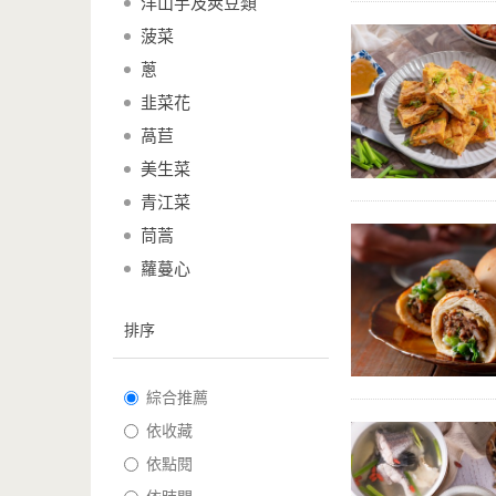
洋山芋及莢豆類
菠菜
蔥
韭菜花
萵苣
美生菜
青江菜
茼蒿
蘿蔓心
排序
綜合推薦
依收藏
依點閱