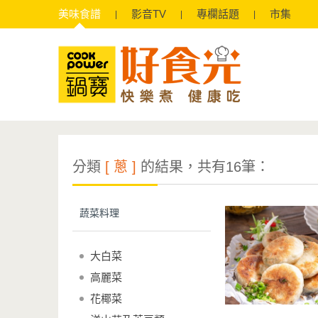
美味
食譜
影音
TV
專欄
話題
市集
分類
[ 蔥 ]
的結果，共有16筆：
蔬菜料理
大白菜
高麗菜
花椰菜