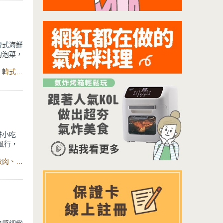
韓式海鮮
的泡菜，
在口中滿
食材：開水、中筋麵粉、糯米粉、雞蛋、鹽巴、糖、植物油、韓式泡菜、紅蘿蔔、青蔥、韭菜花、小蝦仁、蛤蠣肉、花枝肉、多功能計時鬆餅機、Lumi系列不沾鑄造單柄湯鍋、三明治烤盤
人來說，
的海鮮煎
增添Q彈
是暢快
餅小吃
風行，
福建福州
食材：蔥、黑白芝麻、奶油、低筋麵粉、蜂蜜、水、豬前腿絞肉、豬油、貢丸漿、醬油、米酒、蔥綠水、黑胡椒粉、糖、中筋麵粉、水、酵母粉 、中筋麵粉、水、糖、鹽、酵母粉、數位萬用氣炸烤箱22L、桌上型攪拌機、不鏽鋼攪拌槳
被稱為胡
因製作
碼牌還吃