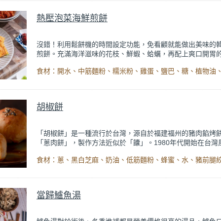
熱壓泡菜海鮮煎餅
沒錯！利用鬆餅機的時間設定功能，免看顧就能做出美味的
煎餅。充滿海洋滋味的花枝、鮮蝦、蛤蠣，再配上爽口開胃
厚實的餅皮包覆著滿滿餡料，一口咬下，青蔥、韭菜的香氣
足的釋放開來。有時遇到選擇性障礙或是想改變一下菜色的
是一道料理簡單又有飽足感的選項。做法跟大阪燒有點類似
餅，一年四季都非常適合入菜，食材內容加入了糯米粉更能
的口感，如果沾上道地的韓式辣醬再配上一杯啤酒，那才真
胡椒餅
啊！
「胡椒餅」是一種流行於台灣，源自於福建福州的豬肉餡烤
「蔥肉餅」，製作方法近似於「饢」。1980年代開始在台灣
被稱為胡椒餅其實並不是裡面放了很多的胡椒，而是從
傳來的餅叫「福州餅」，因為口音的關係，久而久之就
椒餅了。
至今，胡椒餅已成為台灣相當受歡迎的國民美食。
方法與配方的不同，讓某些胡椒餅的店家成為名店，不拿號
不到呢！
當歸鱸魚湯