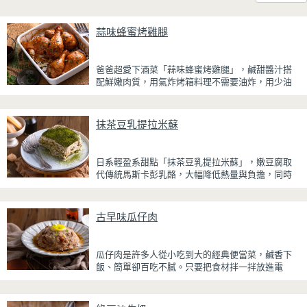
蒜味蜂蜜烤雞腿
爸爸超愛下酒菜「蒜味蜂蜜烤雞腿」，鹹甜醬汁搭
配鮮嫩肉質，用氣炸烤箱料理不需要油炸，用少油
方式就能享受酥香美味，健康無負擔！
雞腿先以醬油、蜂蜜、蒜泥與香料醃製入味，再放
抹茶豆乳提拉米蘇
入氣炸烤箱烘烤，免油炸也能烤出外皮金黃微酥、
肉質多汁的完美口感。最後刷上一層蜂蜜蒜香醬，
讓雞皮散發迷人的焦糖光澤與蜂蜜的自然香甜，搭
日系輕盈系甜點「抹茶豆乳提拉米蘇」，嫩豆腐取
配冰涼啤酒更是絕配！無論是父親節、聚會或宵夜
代傳統馬斯卡彭乳酪，大幅降低熱量與負擔，同時
時光，在家就能輕鬆端出美味下酒菜。
保有綿密滑順的口感。豆腐與鮮奶油完美融合，想
更低熱量可以用希臘優格取代鮮奶油，入口輕盈不
厚重，搭配帶微苦茶香的抹茶與香氣濃郁的黃豆
古早味瓜仔肉
粉，甜而不膩，層次更加豐富。
浸泡抹茶液的手指餅乾增加濕潤口感，每一口都能
瓜仔肉是許多人從小吃到大的經典便當菜，鹹香下
吃到淡淡的茶香。相較於傳統提拉米蘇，這款更清
飯、簡單卻百吃不膩。只要把食材拌一拌放進電
爽、更低負擔，無論是下午茶、飯後甜點，或是正
鍋，就能一鍋到底輕鬆完成，不用顧火和翻炒，很
在控制飲食卻想滿足甜點胃的你，都能大口享受這
適合夏天在家做來吃，省時又不用流汗。
份療癒又健康的日系點心。