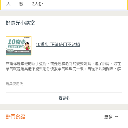
人 數
3人份
好食光小講堂
10撇步 正確使用不沾鍋
無論你是年輕的新手煮廚，或是經驗老到的婆婆媽媽，進了廚房，最在
意的就是鍋具能不能幫助你快狠準的料理完一餐。自從不沾鍋問世，解
決了雞蛋、魚肉等沾鍋的問題後，就深受普羅大眾的喜愛，而鍋寶為了
讓大家食得安心放心，更將不沾鍋具送交SGS檢驗，獲得國家認證。也
因此金鑽不沾系列的鍋具，更年年穩居銷售排行榜的前幾名。然而如何
鍋具使用法
用得正確、用得久，本文歸納出10點小撇步，立馬告訴您！
看更多
熱門食譜
更多