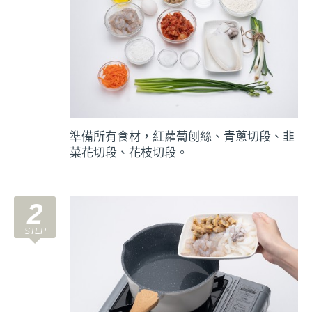
準備所有食材，紅蘿蔔刨絲、青蔥切段、韭
菜花切段、花枝切段。
2