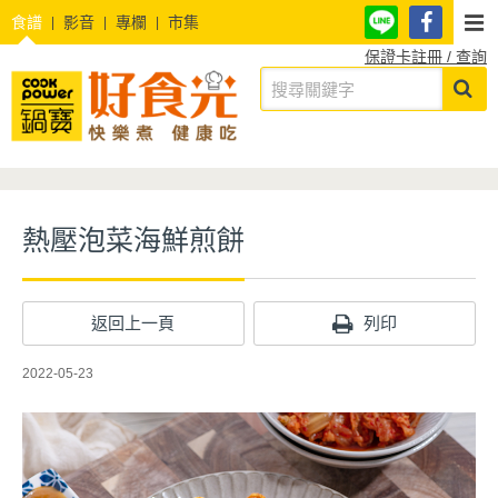
食譜
影音
專欄
市集
保證卡註冊 / 查詢
熱壓泡菜海鮮煎餅
返回上一頁
列印
2022-05-23