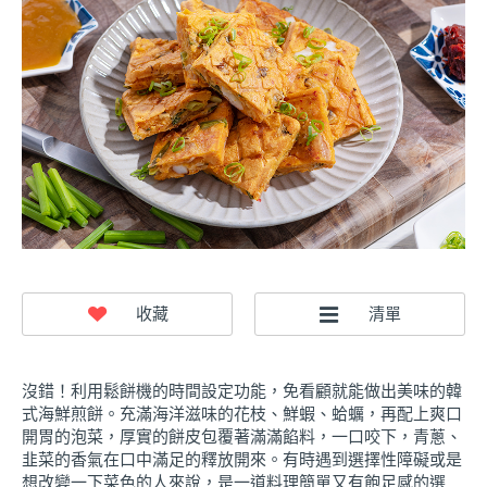
沒錯！利用鬆餅機的時間設定功能，免看顧就能做出美味的韓
式海鮮煎餅。充滿海洋滋味的花枝、鮮蝦、蛤蠣，再配上爽口
開胃的泡菜，厚實的餅皮包覆著滿滿餡料，一口咬下，青蔥、
韭菜的香氣在口中滿足的釋放開來。有時遇到選擇性障礙或是
想改變一下菜色的人來說，是一道料理簡單又有飽足感的選