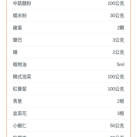
中筋麵粉
100公克
糯米粉
30公克
雞蛋
2顆
鹽巴
3公克
糖
2公克
植物油
5ml
韓式泡菜
100公克
紅蘿蔔
100公克
青蔥
2根
韭菜花
3根
小蝦仁
50公克