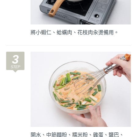
將小蝦仁、蛤蠣肉、花枝肉汆燙備用。
3
開水、中筋麵粉、糯米粉、雞蛋、鹽巴、