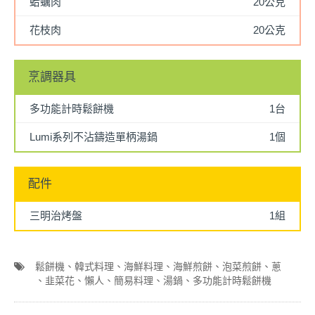
蛤蠣肉
20公克
花枝肉
20公克
烹調器具
多功能計時鬆餅機
1台
Lumi系列不沾鑄造單柄湯鍋
1個
配件
三明治烤盤
1組
鬆餅機
韓式料理
海鮮料理
海鮮煎餅
泡菜煎餅
蔥
韭菜花
懶人
簡易料理
湯鍋
多功能計時鬆餅機