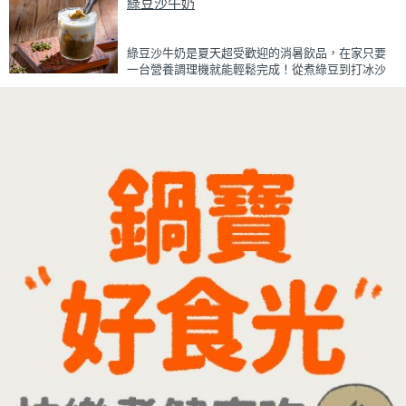
綠豆沙牛奶
蒸好的瓜仔肉鮮嫩多汁，絞肉吸飽脆瓜醬汁的甘甜
鹹香，入口柔軟細緻，還能吃到脆瓜爽脆的口感。
蒜香醬汁與脆瓜獨特的甘甜完美融合，每一口都充
綠豆沙牛奶是夏天超受歡迎的消暑飲品，在家只要
滿濃濃古早味，帶便當、配稀飯、配白飯都好吃，
一台營養調理機就能輕鬆完成！從煮綠豆到打冰沙
讓人忍不住多扒好幾口飯，是一道簡單又美味的經
一機搞定，不用另外準備鍋子或果汁機，省時又方
典家常菜。
便~
先把綠豆煮到綿密鬆軟，再攪打成綠豆沙，最後跟
牛奶混合均勻就完成~口感細緻滑順，入口帶有綠豆
天然清香，搭配濃郁奶香，冰冰喝清涼又消暑，炎
炎夏日一定要喝一杯！