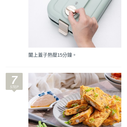
闔上蓋子熱壓15分鐘。
7