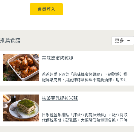
會員登入
推薦食譜
更多
蒜味蜂蜜烤雞腿
爸爸超愛下酒菜「蒜味蜂蜜烤雞腿」，鹹甜醬汁搭
配鮮嫩肉質，用氣炸烤箱料理不需要油炸，用少油
方式就能享受酥香美味，健康無負擔！
雞腿先以醬油、蜂蜜、蒜泥與香料醃製入味，再放
抹茶豆乳提拉米蘇
入氣炸烤箱烘烤，免油炸也能烤出外皮金黃微酥、
肉質多汁的完美口感。最後刷上一層蜂蜜蒜香醬，
讓雞皮散發迷人的焦糖光澤與蜂蜜的自然香甜，搭
日系輕盈系甜點「抹茶豆乳提拉米蘇」，嫩豆腐取
配冰涼啤酒更是絕配！無論是父親節、聚會或宵夜
代傳統馬斯卡彭乳酪，大幅降低熱量與負擔，同時
時光，在家就能輕鬆端出美味下酒菜。
保有綿密滑順的口感。豆腐與鮮奶油完美融合，想
更低熱量可以用希臘優格取代鮮奶油，入口輕盈不