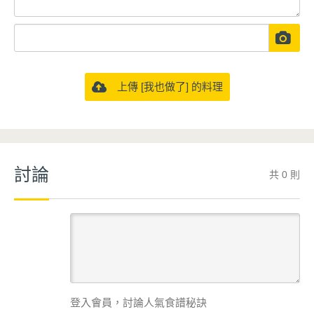
上傳 [我也做了] 的料理
討論
共 0 則
登入會員，討論人氣食譜秘訣