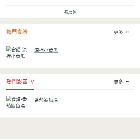
用得正確、用得久，本文歸納出10點小撇步，立馬告訴您！
看更多
熱門食譜
更多
涼拌小黃瓜
熱門影音TV
更多
番茄鱸魚湯