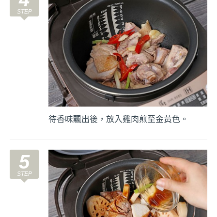
待香味飄出後，放入雞肉煎至金黃色。
5