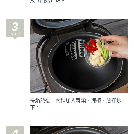
按【開始】鍵。
3
待鍋熱後，內鍋加入蒜頭、辣椒、蔥拌炒一
下。
4