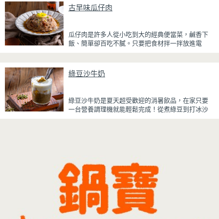
厚重，搭配帶微苦茶香的抹茶與香氣濃郁的黃豆
古早味瓜仔肉
粉，甜而不膩，層次更加豐富。
浸泡抹茶液的手指餅乾增加濕潤口感，每一口都能
瓜仔肉是許多人從小吃到大的經典便當菜，鹹香下
吃到淡淡的茶香。相較於傳統提拉米蘇，這款更清
飯、簡單卻百吃不膩。只要把食材拌一拌放進電
爽、更低負擔，無論是下午茶、飯後甜點，或是正
鍋，就能一鍋到底輕鬆完成，不用顧火和翻炒，很
在控制飲食卻想滿足甜點胃的你，都能大口享受這
適合夏天在家做來吃，省時又不用流汗。
份療癒又健康的日系點心。
綠豆沙牛奶
蒸好的瓜仔肉鮮嫩多汁，絞肉吸飽脆瓜醬汁的甘甜
鹹香，入口柔軟細緻，還能吃到脆瓜爽脆的口感。
蒜香醬汁與脆瓜獨特的甘甜完美融合，每一口都充
綠豆沙牛奶是夏天超受歡迎的消暑飲品，在家只要
滿濃濃古早味，帶便當、配稀飯、配白飯都好吃，
一台營養調理機就能輕鬆完成！從煮綠豆到打冰沙
讓人忍不住多扒好幾口飯，是一道簡單又美味的經
一機搞定，不用另外準備鍋子或果汁機，省時又方
典家常菜。
便~
先把綠豆煮到綿密鬆軟，再攪打成綠豆沙，最後跟
牛奶混合均勻就完成~口感細緻滑順，入口帶有綠豆
天然清香，搭配濃郁奶香，冰冰喝清涼又消暑，炎
炎夏日一定要喝一杯！