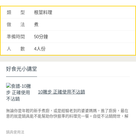
類 型
根莖料理
做 法
煮
準備時間
50分鐘
人 數
4人份
好食光小講堂
10撇步 正確使用不沾鍋
無論你是年輕的新手煮廚，或是經驗老到的婆婆媽媽，進了廚房，最在
意的就是鍋具能不能幫助你快狠準的料理完一餐。自從不沾鍋問世，解
決了雞蛋、魚肉等沾鍋的問題後，就深受普羅大眾的喜愛，而鍋寶為了
讓大家食得安心放心，更將不沾鍋具送交SGS檢驗，獲得國家認證。也
因此金鑽不沾系列的鍋具，更年年穩居銷售排行榜的前幾名。然而如何
鍋具使用法