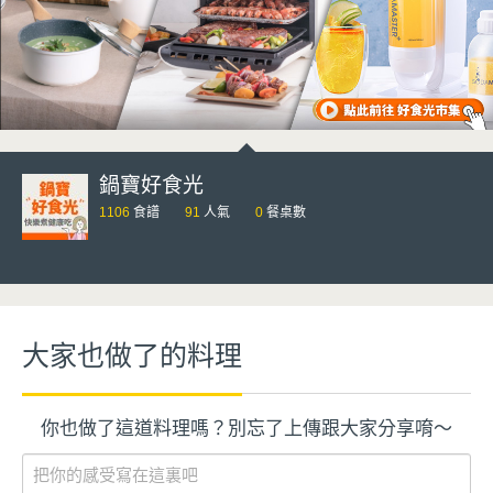
鍋寶好食光
1106
食譜
91
人氣
0
餐桌數
大家也做了的料理
你也做了這道料理嗎？別忘了上傳跟大家分享唷～