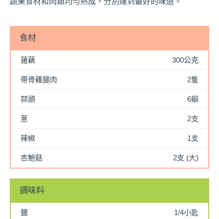
蔬果食材和肉類均勻熟成，分別達到最好的味道。
食材
蓮藕
300公克
帶骨雞腿肉
2隻
蒜頭
6瓣
蔥
2支
辣椒
1支
杏鮑菇
2支 (大)
調味料
鹽
1/4小匙