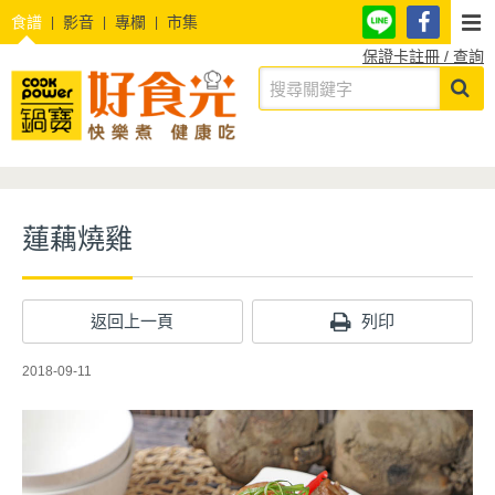
食譜
影音
專欄
市集
保證卡註冊 / 查詢
蓮藕燒雞
返回上一頁
列印
2018-09-11