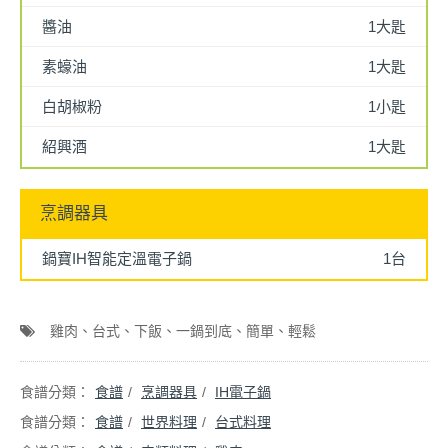
醬油
1大匙
素蠔油
1大匙
白胡椒粉
1小匙
紹興酒
1大匙
烹調器具
鍋寶IH智能定溫電子鍋
1台
雞肉
台式
下飯
一鍋到底
簡單
輕鬆
食譜
烹調器具
IH電子鍋
食譜
世界料理
台式料理