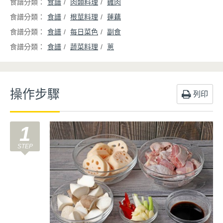
食譜
肉類料理
雞肉
食譜
根莖料理
蓮藕
食譜
每日菜色
副食
食譜
蔬菜料理
蔥
操作步驟
列印
1