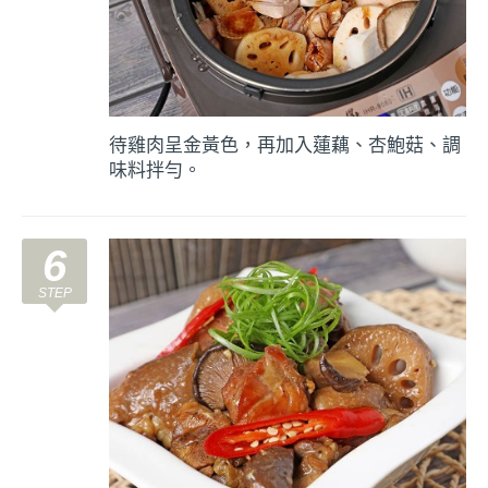
待雞肉呈金黃色，再加入蓮藕、杏鮑菇、調
味料拌勻。
6