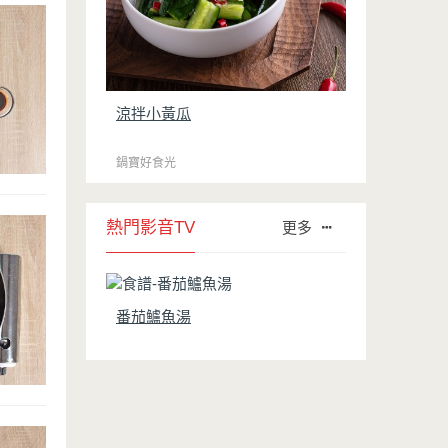
涼拌小黃瓜
鍋寶好食光
熱門影音TV
更多
番茄鱸魚湯