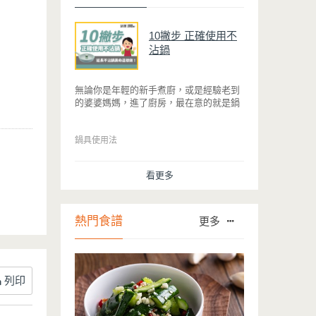
10撇步 正確使用不
沾鍋
無論你是年輕的新手煮廚，或是經驗老到
的婆婆媽媽，進了廚房，最在意的就是鍋
具能不能幫助你快狠準的料理完一餐。自
從不沾鍋問世，解決了雞蛋、魚肉等沾鍋
的問題後，就深受普羅大眾的喜愛，而鍋
鍋具使用法
寶為了讓大家食得安心放心，更將不沾鍋
具送交SGS檢驗，獲得國家認證。也因此
看更多
金鑽不沾系列的鍋具，更年年穩居銷售排
行榜的前幾名。然而如何用得正確、用得
久，本文歸納出10點小撇步，立馬告訴
您！
熱門食譜
更多
列印