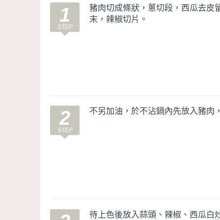
豬肉切成條狀，蔥切段，西瓜去皮
1
末，辣椒切片。
不另加油，於不沾鍋內先放入豬肉
2
待上色後放入蒜頭、辣椒、西瓜白