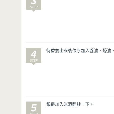
3
待香氣出來後依序加入醬油、蠔油
4
鍋邊加入米酒翻炒一下。
5