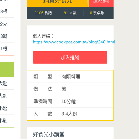
鍋寶好食光
3根
1106
食譜
91
人氣
0
餐桌數
0公克
3瓣
個人連結：
https://www.cookpot.com.tw/blog/240.html
1根
類 型
肉類料理
大匙
做 法
煎
大匙
準備時間
10分鐘
小匙
人 數
3-4人份
4小匙
好食光小講堂