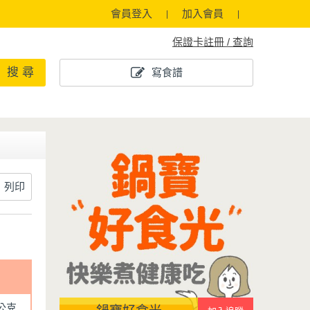
會員登入
加入會員
保證卡註冊 / 查詢
搜 尋
寫食譜
列印
0公克