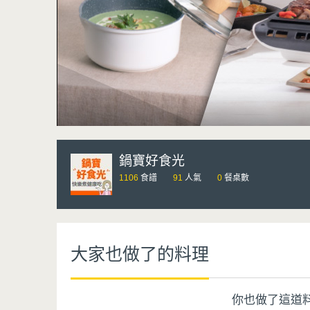
鍋寶好食光
1106
食譜
91
人氣
0
餐桌數
大家也做了的料理
你也做了這道