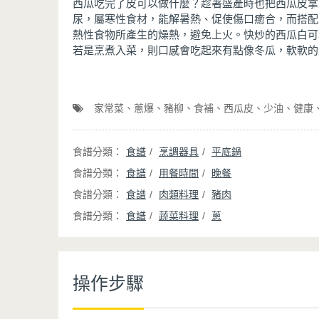
西瓜吃完了皮可以做什麼？趁著盛產時也把西瓜皮拿
尿，屬寒性食材，能解暑熱、促使傷口癒合，而搭配
熱性食物所產生的燥熱，避免上火。快炒的西瓜白可
若是烹煮入菜，則口感會吃起來有點像冬瓜，軟軟的
家常菜
蔥爆
豬柳
食補
西瓜皮
少油
健康
食譜
烹調器具
平底鍋
食譜
用餐時間
晚餐
食譜
肉類料理
豬肉
食譜
蔬菜料理
蔥
操作步驟