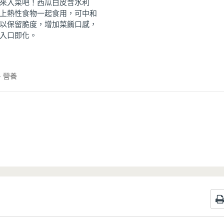
來入菜吧！西瓜白皮含水利
上熱性食物一起食用，可中和
以保留脆度，增加菜餚口感，
入口即化。
營養