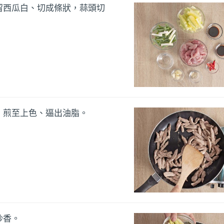
留西瓜白、切成條狀，蒜頭切
，煎至上色、逼出油脂。
炒香。