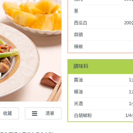
蔥
西瓜白
20
蒜頭
辣椒
調味料
醬油
1
蠔油
1
米酒
1
白胡椒粉
1/