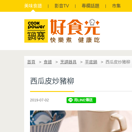
美味
食譜
影音
TV
專欄
話題
市集
首頁
食譜
烹調器具
平底鍋
西瓜皮炒豬柳
西瓜皮炒豬柳
2019-07-02