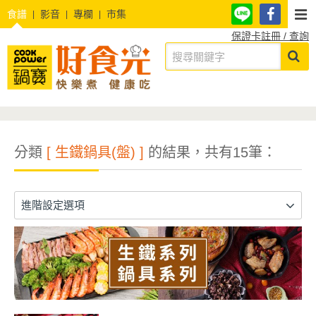
食譜
影音
專欄
市集
保證卡註冊 / 查詢
分類
[ 生鐵鍋具(盤) ]
的結果，共有15筆：
進階設定選項