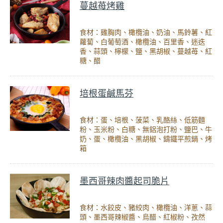
蔓越苺烤雞
食材：雞胸肉、橄欖油、奶油、馬鈴薯、紅
蘿蔔、白葡萄酒、橄欖油、百里香、迷迭
香、蒜頭、檸檬、鹽、黑胡椒、蔓越苺、紅
糖、醋
培根蛋鹹馬芬
食材：蛋、培根、菠菜、乳酪絲、低筋麵
粉、玉米粉、白糖、無鋁泡打粉、鹽巴、牛
奶、蛋、橄欖油、黑胡椒、鑄鐵平煎鍋、烤
箱
墨西哥辣肉醬起司脆片
食材：水餃皮、豬絞肉、橄欖油、洋蔥、蒜
頭、墨西哥辣椒醬、烏醋、紅椒粉、孜然