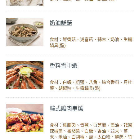
奶油鮮菇
食材：鮮香菇、鴻喜菇、蒜末、奶油、生鐵
鍋具(盤)
香料雪中蝦
食材：白蝦、粗鹽、八角、綜合香料、月桂
葉、胡椒粒、生鐵鍋具(盤)
韓式雞肉串燒
食材：雞胸肉、青蔥、白芝麻、醬油、韓國
辣椒醬、番茄醬、白糖、香油、蒜末、薑
末、米酒、白胡椒、鹽、太白粉、鮮奶、竹