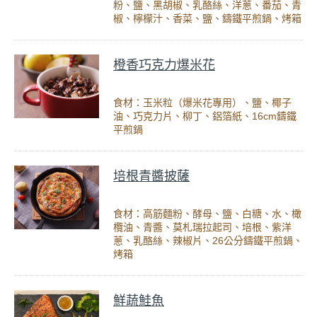
粉、鹽、黑胡椒、乳酪絲、洋蔥、番茄、青
椒、檸檬汁、香菜、鹽、鑄鐵平煎鍋、烤箱
橙香巧克力爆米花
食材：玉米粒（爆米花專用）、鹽、椰子
油、巧克力片、柳丁、鋁箔紙、16cm鑄鐵
平煎鍋
培根青醬披薩
食材：高筋麵粉、酵母、鹽、白糖、水、橄
欖油、青醬、莫札瑞拉起司、培根、紫洋
蔥、乳酪絲、辣椒片、26公分鑄鐵平煎鍋、
烤箱
鮮蔬鮭魚