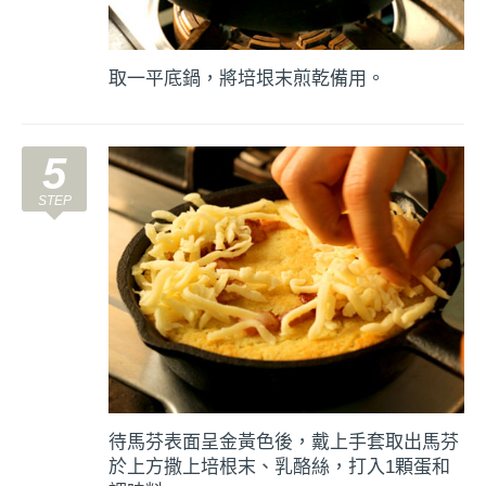
取一平底鍋，將培垠末煎乾備用。
5
待馬芬表面呈金黃色後，戴上手套取出馬芬
於上方撒上培根末、乳酪絲，打入1顆蛋和