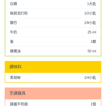
白糖
1大匙
無鋁泡打粉
1/2小匙
鹽巴
1/8小匙
牛奶
25 ml
蛋
1顆
橄欖油
50 ml
調味料
黑胡椒
1/4小匙
烹調器具
鑄鐵平煎鍋
1個