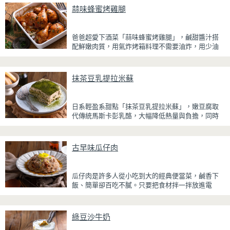
蒜味蜂蜜烤雞腿
爸爸超愛下酒菜「蒜味蜂蜜烤雞腿」，鹹甜醬汁搭
配鮮嫩肉質，用氣炸烤箱料理不需要油炸，用少油
方式就能享受酥香美味，健康無負擔！
雞腿先以醬油、蜂蜜、蒜泥與香料醃製入味，再放
抹茶豆乳提拉米蘇
入氣炸烤箱烘烤，免油炸也能烤出外皮金黃微酥、
肉質多汁的完美口感。最後刷上一層蜂蜜蒜香醬，
讓雞皮散發迷人的焦糖光澤與蜂蜜的自然香甜，搭
日系輕盈系甜點「抹茶豆乳提拉米蘇」，嫩豆腐取
配冰涼啤酒更是絕配！無論是父親節、聚會或宵夜
代傳統馬斯卡彭乳酪，大幅降低熱量與負擔，同時
時光，在家就能輕鬆端出美味下酒菜。
保有綿密滑順的口感。豆腐與鮮奶油完美融合，想
更低熱量可以用希臘優格取代鮮奶油，入口輕盈不
厚重，搭配帶微苦茶香的抹茶與香氣濃郁的黃豆
古早味瓜仔肉
粉，甜而不膩，層次更加豐富。
浸泡抹茶液的手指餅乾增加濕潤口感，每一口都能
瓜仔肉是許多人從小吃到大的經典便當菜，鹹香下
吃到淡淡的茶香。相較於傳統提拉米蘇，這款更清
飯、簡單卻百吃不膩。只要把食材拌一拌放進電
爽、更低負擔，無論是下午茶、飯後甜點，或是正
鍋，就能一鍋到底輕鬆完成，不用顧火和翻炒，很
在控制飲食卻想滿足甜點胃的你，都能大口享受這
適合夏天在家做來吃，省時又不用流汗。
份療癒又健康的日系點心。
綠豆沙牛奶
蒸好的瓜仔肉鮮嫩多汁，絞肉吸飽脆瓜醬汁的甘甜
鹹香，入口柔軟細緻，還能吃到脆瓜爽脆的口感。