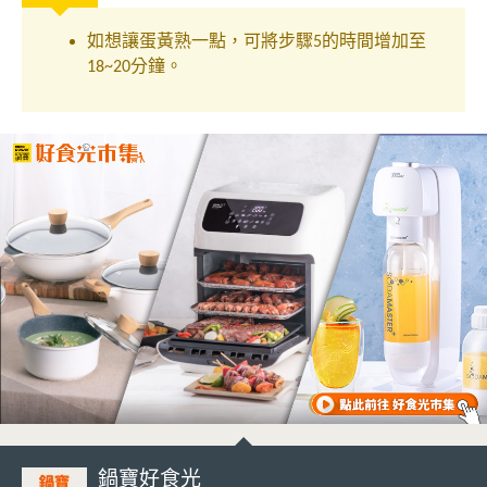
如想讓蛋黃熟一點，可將步驟
的時間增加至
5
分鐘。
18~20
鍋寶好食光