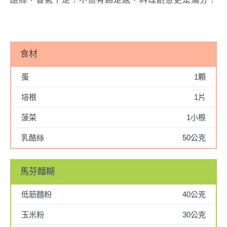
食材
蛋
1顆
培根
1片
菠菜
1小根
乳酪絲
50公克
馬芬麵糊
低筋麵粉
40公克
玉米粉
30公克