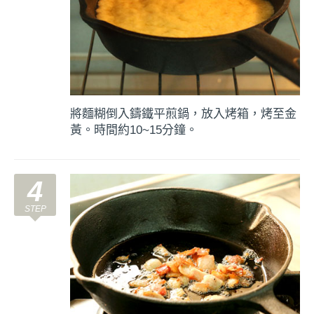
將麵糊倒入鑄鐵平煎鍋，放入烤箱，烤至金
黃。時間約10~15分鐘。
4