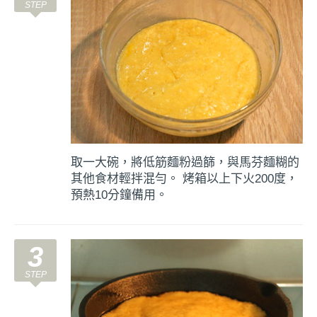
取一大碗，將低筋麵粉過篩，與馬芬麵糊的
其他食材輕拌混勻。 烤箱以上下火200度，
預熱10分鐘備用。
3