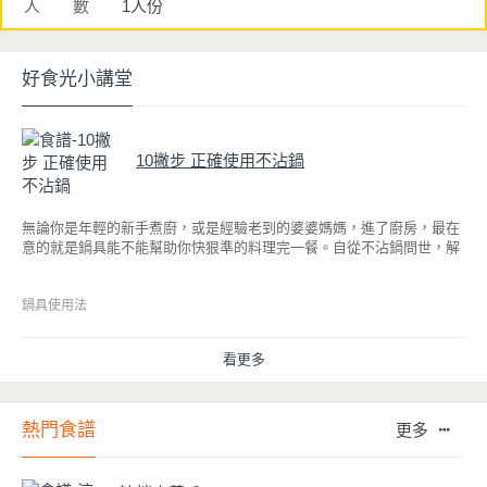
人 數
1人份
好食光小講堂
10撇步 正確使用不沾鍋
無論你是年輕的新手煮廚，或是經驗老到的婆婆媽媽，進了廚房，最在
意的就是鍋具能不能幫助你快狠準的料理完一餐。自從不沾鍋問世，解
決了雞蛋、魚肉等沾鍋的問題後，就深受普羅大眾的喜愛，而鍋寶為了
讓大家食得安心放心，更將不沾鍋具送交SGS檢驗，獲得國家認證。也
因此金鑽不沾系列的鍋具，更年年穩居銷售排行榜的前幾名。然而如何
鍋具使用法
用得正確、用得久，本文歸納出10點小撇步，立馬告訴您！
看更多
熱門食譜
更多