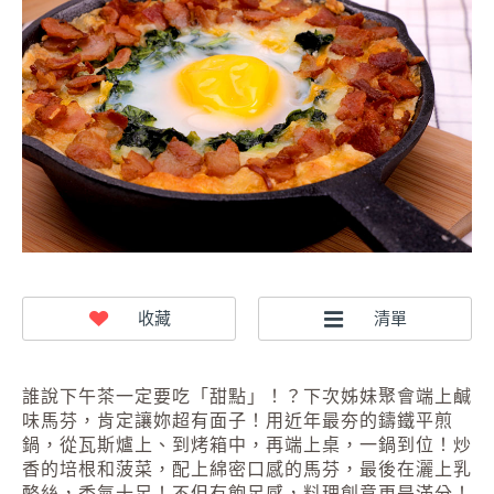
誰說下午茶一定要吃「甜點」！？下次姊妹聚會端上鹹
味馬芬，肯定讓妳超有面子！用近年最夯的鑄鐵平煎
鍋，從瓦斯爐上、到烤箱中，再端上桌，一鍋到位！炒
香的培根和菠菜，配上綿密口感的馬芬，最後在灑上乳
酪絲，香氣十足！不但有飽足感，料理創意更是滿分！