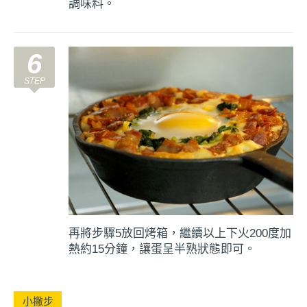
調味料。
6
再將步驟5放回烤箱，繼續以上下火200度加
熱約15分鐘，讓蛋呈半熟狀態即可。