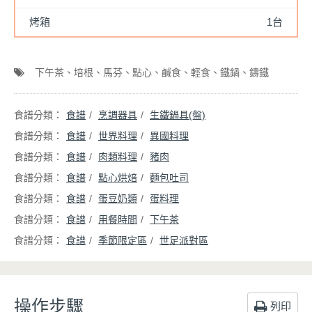
烤箱
1台
下午茶
培根
馬芬
點心
鹹食
輕食
鐵鍋
鑄鐵
食譜
烹調器具
生鐵鍋具(盤)
食譜
世界料理
異國料理
食譜
肉類料理
豬肉
食譜
點心烘焙
麵包吐司
食譜
蛋豆奶類
蛋料理
食譜
用餐時間
下午茶
食譜
季節限定區
世足派對區
操作步驟
列印