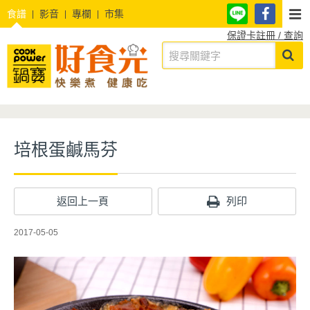
食譜
影音
專欄
市集
保證卡註冊 / 查詢
培根蛋鹹馬芬
返回上一頁
列印
2017-05-05