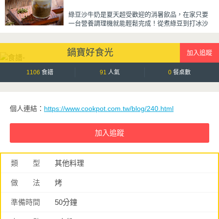
蒜香醬汁與脆瓜獨特的甘甜完美融合，每一口都充
綠豆沙牛奶是夏天超受歡迎的消暑飲品，在家只要
滿濃濃古早味，帶便當、配稀飯、配白飯都好吃，
一台營養調理機就能輕鬆完成！從煮綠豆到打冰沙
讓人忍不住多扒好幾口飯，是一道簡單又美味的經
一機搞定，不用另外準備鍋子或果汁機，省時又方
典家常菜。
便~
鍋寶好食光
先把綠豆煮到綿密鬆軟，再攪打成綠豆沙，最後跟
牛奶混合均勻就完成~口感細緻滑順，入口帶有綠豆
天然清香，搭配濃郁奶香，冰冰喝清涼又消暑，炎
1106
食譜
91
人氣
0
餐桌數
炎夏日一定要喝一杯！
個人連結：
https://www.cookpot.com.tw/blog/240.html
類 型
其他料理
做 法
烤
準備時間
50分鐘