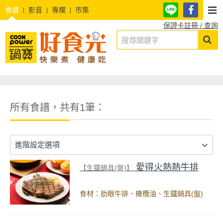
食譜
影音
專欄
市集
保證卡註冊 / 查詢
所有食譜，共有1筆：
進階設定選項
愛得火熱熱牛排
【生鐵鍋具(盤)】
食材：肋眼牛排、橄欖油、生鐵鍋具(盤)