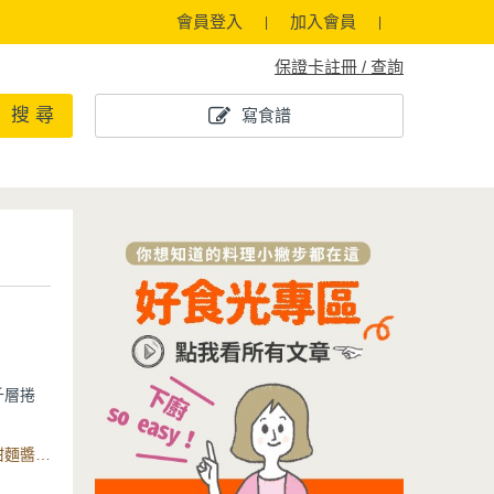
會員登入
加入會員
保證卡註冊 / 查詢
搜 尋
寫食譜
千層捲
油，接著
食材：中筋麵粉、水、鹽、豬油、紅糖、滷牛腱、小黃瓜、甜麵醬、大蔥、御璽陶瓷不沾平煎鍋
Q的千層
甜麵醬畫