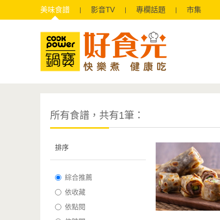
美味
食譜
影音
TV
專欄
話題
市集
所有食譜，共有1筆：
排序
綜合推薦
依收藏
依點閱