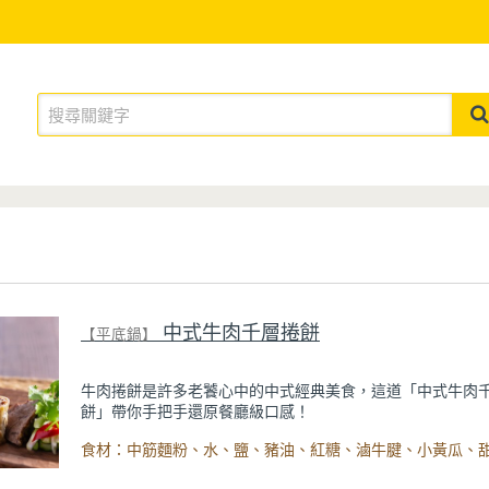
中式牛肉千層捲餅
【平底鍋】
牛肉捲餅是許多老饕心中的中式經典美食，這道「中式牛肉
餅」帶你手把手還原餐廳級口感！
如何打造麵皮的千層口感？將麵團擀成薄長片，再刷上一層
麵團兩端往內捲成圓形，就是製造千層口感的關鍵！外酥內
餅皮，再夾入軟嫩多汁的滷牛腱、小黃瓜、大蔥，最後塗上