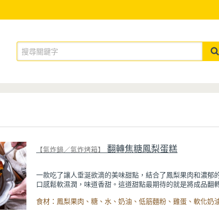
翻轉焦糖鳳梨蛋糕
【氣炸鍋／氣炸烤箱】
一款吃了讓人垂涎欲滴的美味甜點，結合了鳳梨果肉和濃郁
口感鬆軟濕潤，味道香甜。這道甜點最期待的就是將成品翻
子上所呈現美麗驚喜的那一剎那；餐敘時製作這道甜點，絕
的家人和朋友驚艷不已。
選用有熱氣旋對流功能的氣炸烤箱，能夠讓蛋糕更快速均勻