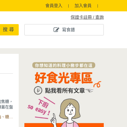
會員登入
加入會員
保證卡註冊 / 查詢
搜 尋
寫食譜
的焦糖，
轉蓋在盤
對能讓您
食材：鳳梨果肉、糖、水、奶油、低筋麵粉、雞蛋、軟化奶油、糖、杏仁粉、泡打粉、蘭姆酒、數位萬用氣炸烤箱22L、可拆式不沾湯鍋
的烘烤，