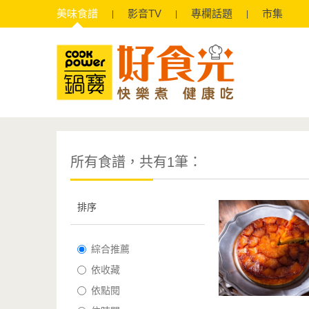
美味
食譜
影音
TV
專欄
話題
市集
所有食譜，共有1筆：
排序
綜合推薦
依收藏
依點閱