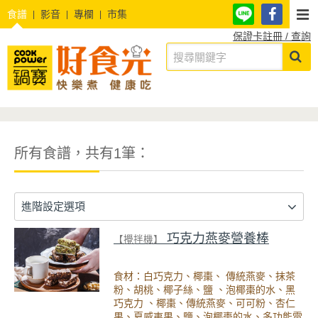
食譜
影音
專欄
市集
保證卡註冊 / 查詢
所有食譜，共有1筆：
進階設定選項
巧克力燕麥營養棒
【攪拌機】
食材：白巧克力、椰棗、 傳統燕麥、抹茶
粉、胡桃、椰子絲、鹽 、泡椰棗的水、黑
巧克力 、椰棗、傳統燕麥、可可粉、杏仁
果、夏威夷果、鹽、泡椰棗的水、多功能電