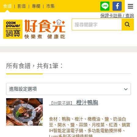
食譜
影音
專欄
市集
保證卡註冊 / 查詢
所有食譜，共有1筆：
進階設定選項
橙汁鴨胸
【IH電子鍋】
食材：鴨胸、橙汁、橄欖油、鹽、奶油白
豆、開水、鹽、蒜頭、月桂葉、紅酒、鍋寶
IH智能定溫電子鍋、多功能電動攪拌棒、
Lumi系列不沾鑄造煎鍋