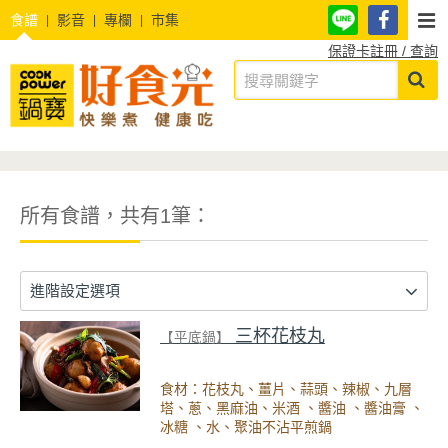
食譜
影音
專欄
市集
保證卡註冊 / 查詢
所有食譜，共有1筆：
進階設定選項
三杯花枝丸
【平底鍋】
食材：花枝丸、薑片、蒜頭、辣椒、九層
塔、蔥、黑麻油、米酒 、醬油 、醬油膏 、
冰糖 、水、聚油不沾平煎鍋