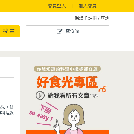
會員登入
加入會員
保證卡註冊 / 查詢
搜 尋
寫食譜
方法，使
道料理適