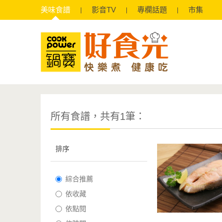
美味
食譜
影音
TV
專欄
話題
市集
所有食譜，共有1筆：
排序
綜合推薦
依收藏
依點閱