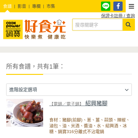
食譜
影音
專欄
市集
保證卡註冊 / 查詢
所有食譜，共有1筆：
進階設定選項
紹興豬腳
【電鍋／電子鍋】
食材：豬腳(前腳)、蔥、薑、蒜頭、辣椒、
滷包、油、米酒、醬油、水、紹興酒、冰
糖、鍋寶316分離式不沾電鍋