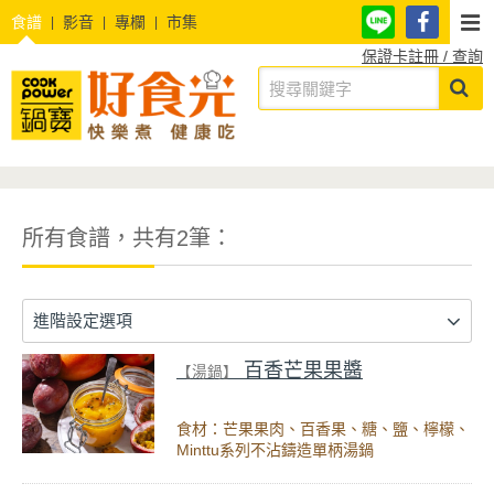
食譜
影音
專欄
市集
保證卡註冊 / 查詢
所有食譜，共有2筆：
進階設定選項
百香芒果果醬
【湯鍋】
食材：芒果果肉、百香果、糖、鹽、檸檬、
Minttu系列不沾鑄造單柄湯鍋