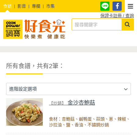
食譜
影音
專欄
市集
保證卡註冊 / 查詢
所有食譜，共有2筆：
進階設定選項
金沙杏鮑菇
【炒鍋】
食材：杏鮑菇、鹹鴨蛋、蒜頭、蔥、辣椒、
沙拉油、鹽、香油、不鏽鋼炒鍋