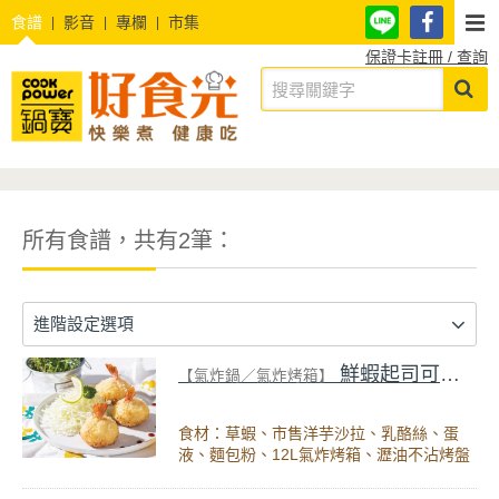
食譜
影音
專欄
市集
保證卡註冊 / 查詢
所有食譜，共有2筆：
進階設定選項
鮮蝦起司可樂餅
【氣炸鍋／氣炸烤箱】
食材：草蝦、市售洋芋沙拉、乳酪絲、蛋
液、麵包粉、12L氣炸烤箱、瀝油不沾烤盤