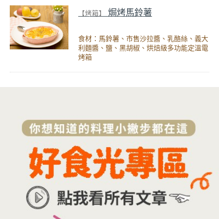
焗烤馬鈴薯
【烤箱】
食材：馬鈴薯、市售沙拉醬、乳酪絲、義大
利麵醬、鹽、黑胡椒、烘焙級多功能定溫電
烤箱