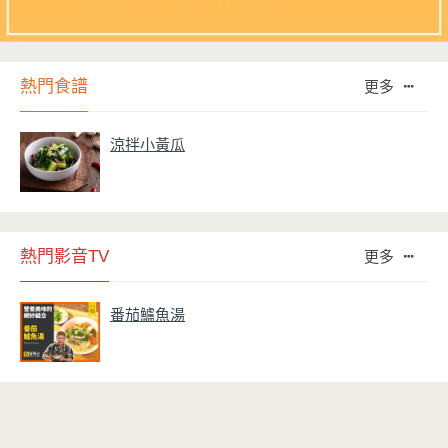
熱門食譜
更多
涼拌小黃瓜
熱門影音TV
更多
番茄鱸魚湯