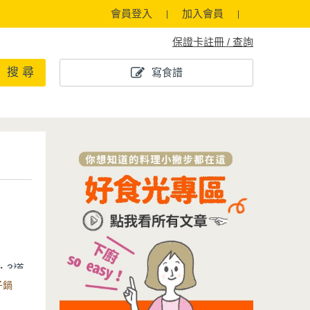
會員登入
加入會員
保證卡註冊 / 查詢
搜 尋
寫食譜
，
道
3
子鍋