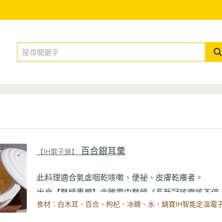
百合銀耳羹
【IH電子鍋】
此料理適合氣虛咽乾咳嗽、便祕、皮膚乾癢者。
長新冠咳嗽咳不停
出自【醫師專欄】余雅雯中醫師《
止咳食譜推薦
》內文。
食材：白木耳、百合、枸杞、冰糖、水、鍋寶IH智能定溫電