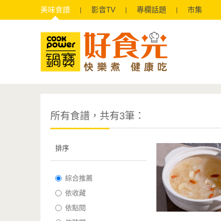
美味
食譜
影音
TV
專欄
話題
市集
所有食譜，共有3筆：
排序
綜合推薦
依收藏
依點閱