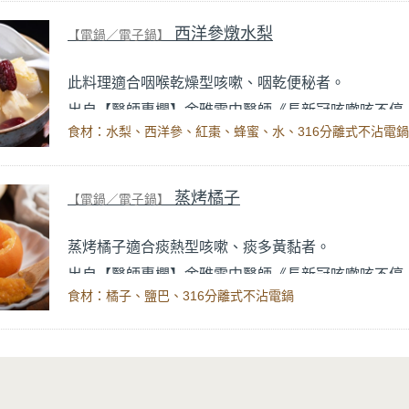
西洋參燉水梨
【電鍋／電子鍋】
此料理適合咽喉乾燥型咳嗽、咽乾便秘者。
長新冠咳嗽咳不停
出自【醫師專欄】余雅雯中醫師《
止咳食譜推薦
》內文。
食材：水梨、西洋參、紅棗、蜂蜜、水、316分離式不沾電鍋
蒸烤橘子
【電鍋／電子鍋】
蒸烤橘子適合痰熱型咳嗽、痰多黃黏者。
長新冠咳嗽咳不停
出自【醫師專欄】余雅雯中醫師《
止咳食譜推薦
》內文。
食材：橘子、鹽巴、316分離式不沾電鍋