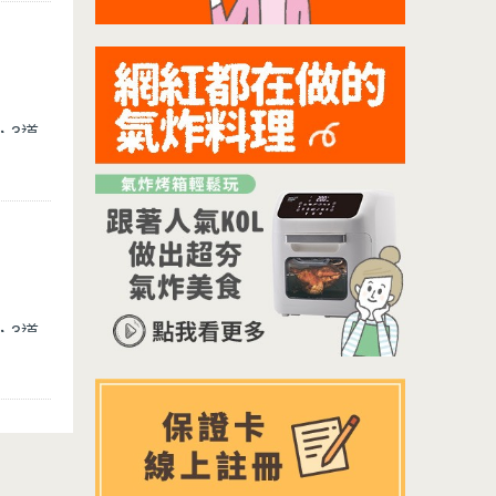
，
道
3
，
道
3