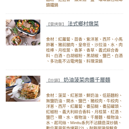
鑄鐵鍋
法式鄉村燉菜
【電烤盤】
食材：紅蘿蔔、茴香、紫洋蔥、西芹、小馬
鈴薯、豬前腿肉、皇帝豆、沙拉油、水、肉
桂棒、月桂葉、香茅、香草、義式綜合香
料、白酒、白胡椒粉、黑胡椒、鹽巴、白酒
、多功能不沾電烤盤、料理深鍋
奶油菠菜肉醬千層麵
【炒鍋】
食材：菠菜、紅蔥頭、鮮奶油、低筋麵粉、
無鹽奶油、開水、鹽巴、豬絞肉、牛絞肉、
洋蔥、西芹、紅蘿蔔、番茄糊、番茄罐頭、
紅椒粉、義大利綜合香料、月桂葉、紅酒、
鹽巴、糖、水、植物油、千層麵、植物油、
水、起司絲、Minttu系列不沾鑄造深炒鍋、
數位萬用氣炸烤箱22L、耐熱玻璃保鮮盒