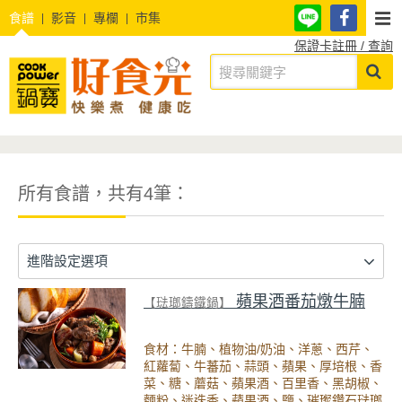
食譜
影音
專欄
市集
保證卡註冊 / 查詢
所有食譜，共有4筆：
進階設定選項
蘋果酒番茄燉牛腩
【琺瑯鑄鐵鍋】
食材：牛腩、植物油/奶油、洋蔥、西芹、
紅蘿蔔、牛蕃茄、蒜頭、蘋果、厚培根、香
菜、糖、蘑菇、蘋果酒、百里香、黑胡椒、
麵粉、迷迭香、蘋果酒、鹽、璀璨鑽石琺瑯