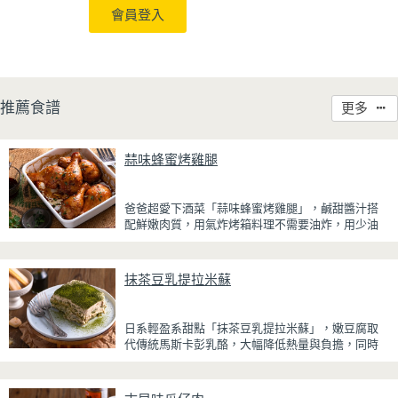
會員登入
推薦食譜
更多
蒜味蜂蜜烤雞腿
爸爸超愛下酒菜「蒜味蜂蜜烤雞腿」，鹹甜醬汁搭
配鮮嫩肉質，用氣炸烤箱料理不需要油炸，用少油
方式就能享受酥香美味，健康無負擔！
雞腿先以醬油、蜂蜜、蒜泥與香料醃製入味，再放
抹茶豆乳提拉米蘇
入氣炸烤箱烘烤，免油炸也能烤出外皮金黃微酥、
肉質多汁的完美口感。最後刷上一層蜂蜜蒜香醬，
讓雞皮散發迷人的焦糖光澤與蜂蜜的自然香甜，搭
日系輕盈系甜點「抹茶豆乳提拉米蘇」，嫩豆腐取
配冰涼啤酒更是絕配！無論是父親節、聚會或宵夜
代傳統馬斯卡彭乳酪，大幅降低熱量與負擔，同時
時光，在家就能輕鬆端出美味下酒菜。
保有綿密滑順的口感。豆腐與鮮奶油完美融合，想
更低熱量可以用希臘優格取代鮮奶油，入口輕盈不
厚重，搭配帶微苦茶香的抹茶與香氣濃郁的黃豆