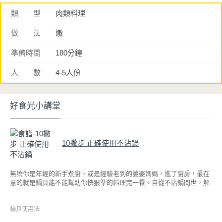
類 型
肉類料理
做 法
燉
準備時間
180分鐘
人 數
4-5人份
好食光小講堂
10撇步 正確使用不沾鍋
無論你是年輕的新手煮廚，或是經驗老到的婆婆媽媽，進了廚房，最在
意的就是鍋具能不能幫助你快狠準的料理完一餐。自從不沾鍋問世，解
決了雞蛋、魚肉等沾鍋的問題後，就深受普羅大眾的喜愛，而鍋寶為了
讓大家食得安心放心，更將不沾鍋具送交SGS檢驗，獲得國家認證。也
因此金鑽不沾系列的鍋具，更年年穩居銷售排行榜的前幾名。然而如何
鍋具使用法
用得正確、用得久，本文歸納出10點小撇步，立馬告訴您！