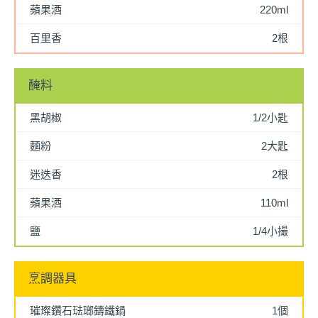
蘋果酒
220ml
百里香
2根
醃料
黑胡椒
1/2小匙
麵粉
2大匙
迷迭香
2根
蘋果酒
110ml
鹽
1/4小撮
烹調器具
璀璨鑽石琺瑯鑄鐵鍋
1個