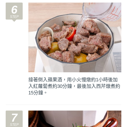
6
接著倒入蘋果酒，用小火慢燉約1小時後加
入紅蘿蔔煮約30分鐘，最後加入西芹燉煮約
15分鐘。
7