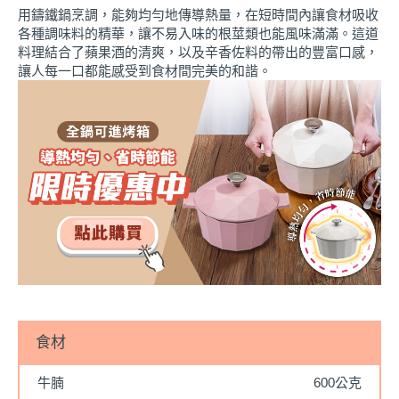
用鑄鐵鍋烹調，能夠均勻地傳導熱量，在短時間內讓食材吸收
各種調味料的精華，讓不易入味的根莖類也能風味滿滿。這道
料理結合了蘋果酒的清爽，以及辛香佐料的帶出的豐富口感，
讓人每一口都能感受到食材間完美的和諧。
食材
牛腩
600公克