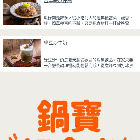
古早味瓜仔肉
粉，甜而不膩，層次更加豐富。
浸泡抹茶液的手指餅乾增加濕潤口感，每一口都能
瓜仔肉是許多人從小吃到大的經典便當菜，鹹香下
吃到淡淡的茶香。相較於傳統提拉米蘇，這款更清
飯、簡單卻百吃不膩。只要把食材拌一拌放進電
爽、更低負擔，無論是下午茶、飯後甜點，或是正
鍋，就能一鍋到底輕鬆完成，不用顧火和翻炒，很
在控制飲食卻想滿足甜點胃的你，都能大口享受這
適合夏天在家做來吃，省時又不用流汗。
份療癒又健康的日系點心。
綠豆沙牛奶
蒸好的瓜仔肉鮮嫩多汁，絞肉吸飽脆瓜醬汁的甘甜
鹹香，入口柔軟細緻，還能吃到脆瓜爽脆的口感。
蒜香醬汁與脆瓜獨特的甘甜完美融合，每一口都充
綠豆沙牛奶是夏天超受歡迎的消暑飲品，在家只要
滿濃濃古早味，帶便當、配稀飯、配白飯都好吃，
一台營養調理機就能輕鬆完成！從煮綠豆到打冰沙
讓人忍不住多扒好幾口飯，是一道簡單又美味的經
一機搞定，不用另外準備鍋子或果汁機，省時又方
典家常菜。
便~
先把綠豆煮到綿密鬆軟，再攪打成綠豆沙，最後跟
牛奶混合均勻就完成~口感細緻滑順，入口帶有綠豆
天然清香，搭配濃郁奶香，冰冰喝清涼又消暑，炎
炎夏日一定要喝一杯！