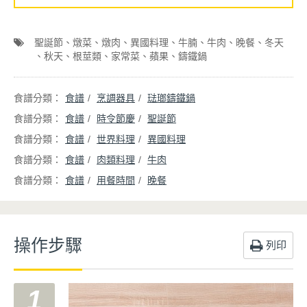
聖誕節
燉菜
燉肉
異國料理
牛腩
牛肉
晚餐
冬天
秋天
根莖類
家常菜
蘋果
鑄鐵鍋
食譜
烹調器具
琺瑯鑄鐵鍋
食譜
時令節慶
聖誕節
食譜
世界料理
異國料理
食譜
肉類料理
牛肉
食譜
用餐時間
晚餐
操作步驟
列印
1