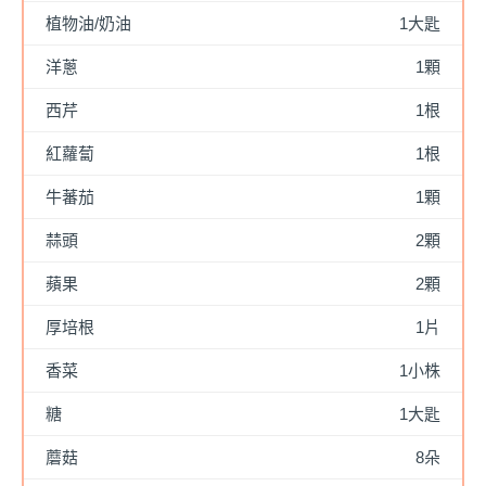
植物油/奶油
1大匙
洋蔥
1顆
西芹
1根
紅蘿蔔
1根
牛蕃茄
1顆
蒜頭
2顆
蘋果
2顆
厚培根
1片
香菜
1小株
糖
1大匙
蘑菇
8朵