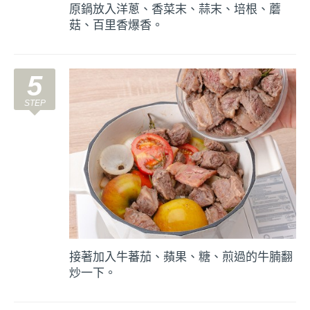
原鍋放入洋蔥、香菜末、蒜末、培根、蘑
菇、百里香爆香。
5
接著加入牛蕃茄、蘋果、糖、煎過的牛腩翻
炒一下。