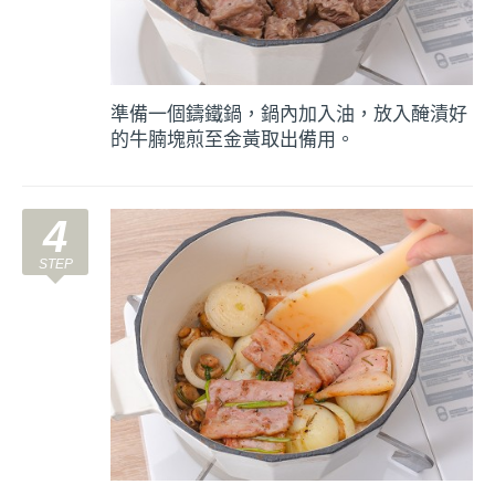
準備一個鑄鐵鍋，鍋內加入油，放入醃漬好
的牛腩塊煎至金黃取出備用。
4