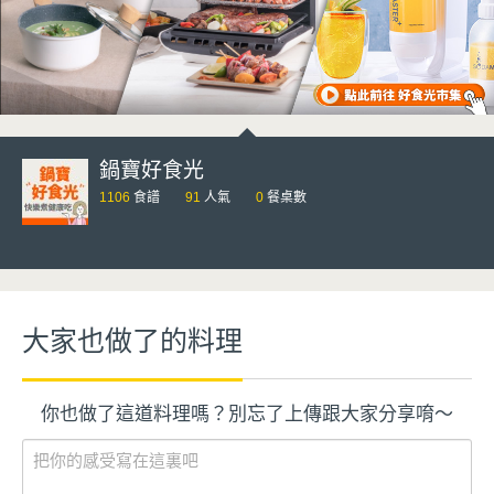
鍋寶好食光
1106
食譜
91
人氣
0
餐桌數
大家也做了的料理
你也做了這道料理嗎？別忘了上傳跟大家分享唷～