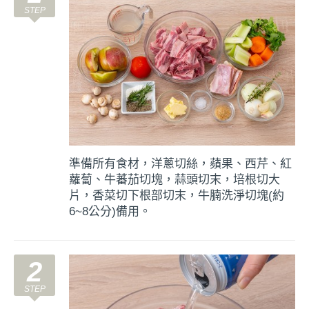
準備所有食材，洋蔥切絲，蘋果、西芹、紅
蘿蔔、牛蕃茄切塊，蒜頭切末，培根切大
片，香菜切下根部切末，牛腩洗淨切塊(約
6~8公分)備用。
2