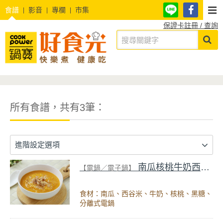
食譜
影音
專欄
市集
保證卡註冊 / 查詢
所有食譜，共有3筆：
進階設定選項
南瓜核桃牛奶西米露
【電鍋／電子鍋】
食材：南瓜、西谷米、牛奶、核桃、黑糖、
分離式電鍋