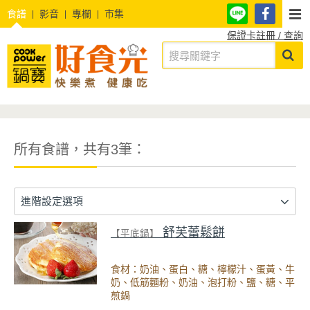
食譜
影音
專欄
市集
保證卡註冊 / 查詢
所有食譜，共有3筆：
進階設定選項
舒芙蕾鬆餅
【平底鍋】
食材：奶油、蛋白、糖、檸檬汁、蛋黃、牛
奶、低筋麵粉、奶油、泡打粉、鹽、糖、平
煎鍋