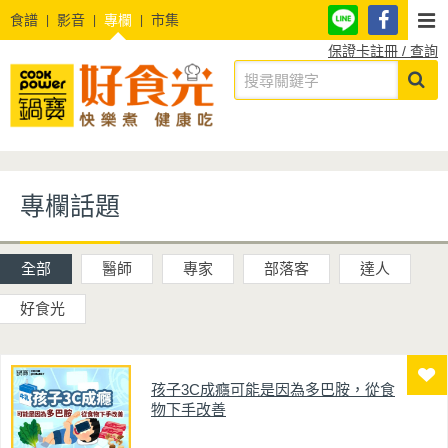
食譜
影音
專欄
市集
保證卡註冊 / 查詢
專欄話題
全部
醫師
專家
部落客
達人
好食光
孩子3C成癮可能是因為多巴胺，從食
物下手改善