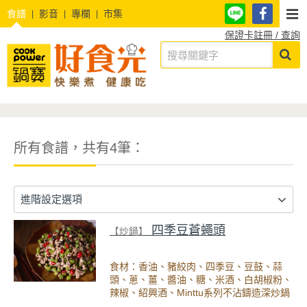
食譜
影音
專欄
市集
保證卡註冊 / 查詢
所有食譜，共有4筆：
進階設定選項
四季豆蒼蠅頭
【炒鍋】
食材：香油、豬絞肉、四季豆、豆鼓、蒜
頭、蔥、薑、醬油、糖、米酒、白胡椒粉、
辣椒、紹興酒、Minttu系列不沾鑄造深炒鍋