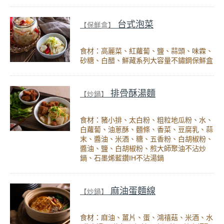
台式泡菜
【保鮮盒】
食材：高麗菜、紅蘿蔔、鹽、蒜頭、味霖、
砂糖、白醋、鮮藏系列大容量不鏽鋼保鮮盒
排骨酥湯麵
【炒鍋】
食材：豬小排、太白粉、粗粒地瓜粉、水、
白蘿蔔、油蔥酥、麵條、香菜、豆腐乳、蒜
末、醬油、米酒、糖、五香粉、白胡椒粉、
醬油、鹽、白胡椒粉、煎大師聚油不沾炒
鍋、石墨烯藍鑽IH不沾湯鍋
麻油蛋麵線
【炒鍋】
食材：麻油、薑片、蛋、鴻禧菇、米酒、水