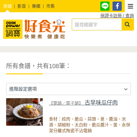
食譜
影音
專欄
市集
保證卡註冊 / 查詢
所有食譜，共有108筆：
進階設定選項
古早味瓜仔肉
【電鍋／電子鍋】
食材：絞肉、脆瓜、蒜頭、蔥、醬油、米
酒、胡椒粉、太白粉、脆瓜醬汁、蛋、永保
潔分離式陶瓷不沾電鍋