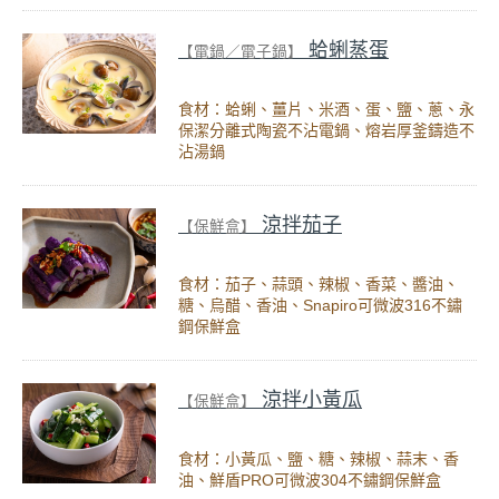
蛤蜊蒸蛋
【電鍋／電子鍋】
食材：蛤蜊、薑片、米酒、蛋、鹽、蔥、永
保潔分離式陶瓷不沾電鍋、熔岩厚釜鑄造不
沾湯鍋
涼拌茄子
【保鮮盒】
食材：茄子、蒜頭、辣椒、香菜、醬油、
糖、烏醋、香油、Snapiro可微波316不鏽
鋼保鮮盒
涼拌小黃瓜
【保鮮盒】
食材：小黃瓜、鹽、糖、辣椒、蒜末、香
油、鮮盾PRO可微波304不鏽鋼保鮮盒