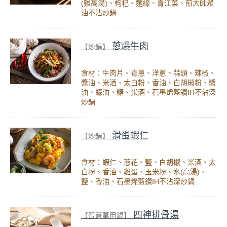
(雞高湯)、枸杞、麵線、青江菜、煎大師聚
油不沾炒鍋
蔥爆牛肉
【炒鍋】
食材：牛肉片、青蔥、洋蔥、蒜頭、辣椒、
醬油、米酒、太白粉、香油、白胡椒粉、醬
油、蠔油、糖、米酒、石墨烯藍鑽IH不沾深
炒鍋
滑蛋蝦仁
【炒鍋】
食材：蝦仁、蔥花、鹽、白胡椒、米酒、太
白粉、香油、雞蛋、玉米粉、水(高湯)、
鹽、香油、石墨烯藍鑽IH不沾深炒鍋
四神排骨湯
【智慧萬用鍋】