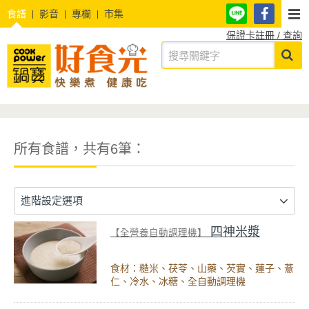
食譜
影音
專欄
市集
保證卡註冊 / 查詢
所有食譜，共有6筆：
進階設定選項
四神米漿
【全營養自動調理機】
食材：糙米、茯苓、山藥、芡實、蓮子、薏
仁、冷水、冰糖、全自動調理機