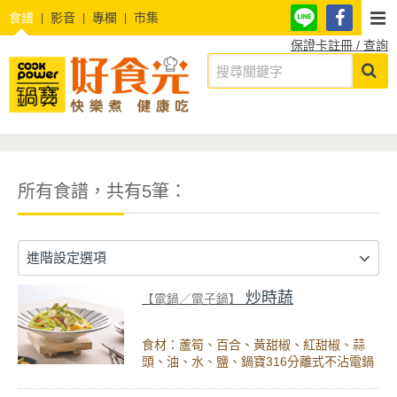
食譜
影音
專欄
市集
保證卡註冊 / 查詢
所有食譜，共有5筆：
進階設定選項
炒時蔬
【電鍋／電子鍋】
食材：蘆筍、百合、黃甜椒、紅甜椒、蒜
頭、油、水、鹽、鍋寶316分離式不沾電鍋