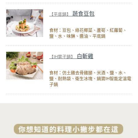
蔬食豆包
【平底鍋】
食材：豆包、綠花椰菜、蘆筍、紅蘿蔔、
鹽、水、味醂、醬油、平底鍋
白斬雞
【IH電子鍋】
食材：仿土雞去骨雞腿、米酒、鹽、水、
鹽、耐熱袋、衛生冰塊、鍋寶IH智能定溫電
子鍋