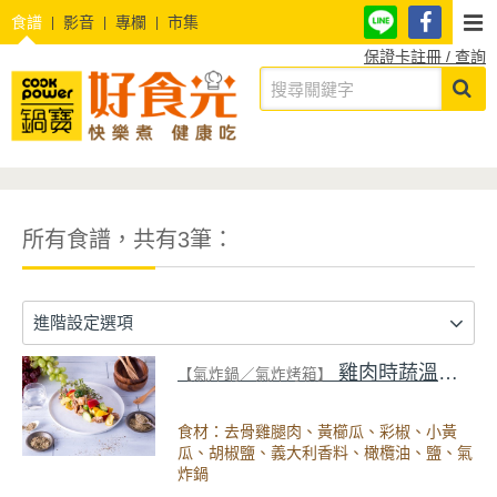
食譜
影音
專欄
市集
保證卡註冊 / 查詢
所有食譜，共有3筆：
進階設定選項
雞肉時蔬溫沙拉
【氣炸鍋／氣炸烤箱】
食材：去骨雞腿肉、黃櫛瓜、彩椒、小黃
瓜、胡椒鹽、義大利香料、橄欖油、鹽、氣
炸鍋