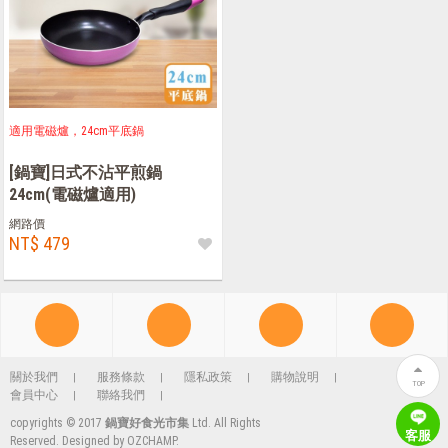
適用電磁爐，24cm平底鍋
[鍋寶]日式不沾平煎鍋
24cm(電磁爐適用)
網路價
NT$ 479
關於我們
服務條款
隱私政策
購物說明
TOP
會員中心
聯絡我們
copyrights © 2017
鍋寶好食光市集
Ltd. All Rights
客服
Reserved. Designed by
OZCHAMP
.