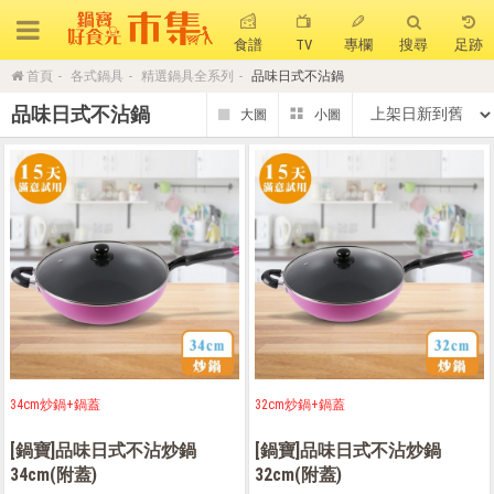
食譜
TV
專欄
搜尋
足跡
首頁
各式鍋具
精選鍋具全系列
品味日式不沾鍋
搜 尋
品味日式不沾鍋
熱門搜尋
聚油不沾鍋
全球通吹風機
陶瓷不沾電鍋
珍珠粗吸管杯
可微波保鮮盒
大理石不沾鍋
分隔便當盒
金鑽不沾鍋
氣炸烤箱
34cm炒鍋+鍋蓋
32cm炒鍋+鍋蓋
[鍋寶]品味日式不沾炒鍋
[鍋寶]品味日式不沾炒鍋
34cm(附蓋)
32cm(附蓋)