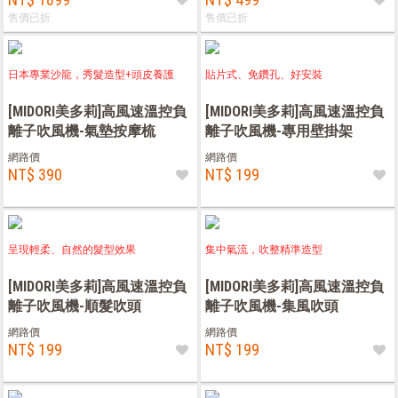
售價已折
售價已折
日本專業沙龍，秀髮造型+頭皮養護
貼片式、免鑽孔、好安裝
[MIDORI美多莉]高風速溫控負
[MIDORI美多莉]高風速溫控負
離子吹風機-氣墊按摩梳
離子吹風機-專用壁掛架
網路價
網路價
NT$ 390
NT$ 199
呈現輕柔、自然的髮型效果
集中氣流，吹整精準造型
[MIDORI美多莉]高風速溫控負
[MIDORI美多莉]高風速溫控負
離子吹風機-順髮吹頭
離子吹風機-集風吹頭
網路價
網路價
NT$ 199
NT$ 199